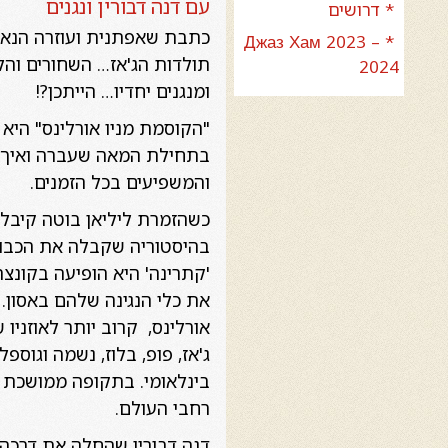
עם דנה דבורין ונגנים
* דרושים
כתבת שאפתנית ועוזרה הנאמן
* Джаз Хам 2023 –
תולדות הג'אז… השחורים והל
2024
ומנגנים יחדיו… הייתכן?!
"הקוסמת מניו אורלינס" היא
בתחילת המאה שעברה ואיך הפ
והמשפיעים בכל הזמנים.
בהיסטוריה שקבלה את הכבוד 
את כלי הנגינה שלהם באסון.
אורלינס, קרוב יותר לאוזניו
ג'אז, פופ, בלוז, נשמה וגוס
בינלאומי. בתקופה ממושכת ז
רחבי העולם.