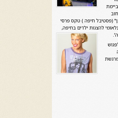
ביימת
חוב
" (פסטיבל חיפה ) טקס פרסי
נלאומי להצגות ילדים בחיפה,
'.
פגוש
מרגשת