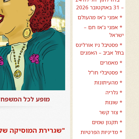
– 31 באוקטובר 2026
* אמני ג'אז מהעולם
* אמני ג'אז חם –
ישראל
* פסטיבל ניו אורלינס
בתל אביב – האמנים
* מאמרים
* פסטיבלי חו"ל
* מהעיתונות
* גלריה
מופע לכל המשפחה, 15/11/14 יום שבת בשעה 11:00 – מוזיאון ת"א לאמנות (אול
* שונות
* צור קשר
* תקנון שמים
"שגרירת המוסיקה של 
* מדיניות הפרטיות