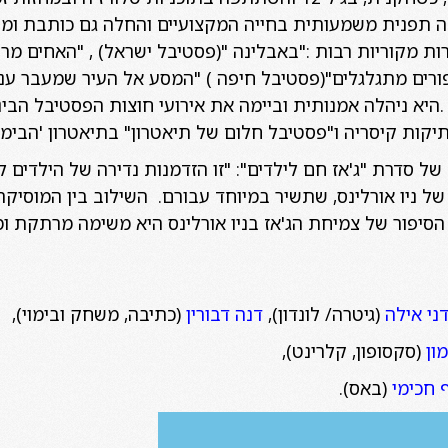
ה תפנית משמעותית בחייה המקצועיים והחלה גם כותבת ומ
ירות מקוריות רבות :"באבלינה "(פסטיבל ישראל) , "האחים מר
פורים מתגלגלים"(פסטיבל חיפה ) "המסע אל העיר שמעבר ענן
ד .היא ניהלה אמנותית וביימה את אירועי חוצות הפסטיבל הבי
ות קיסריה ו"פסטיבל חלום של תיאטרון" בתיאטרון 'הבימה
של סדרת "ג'אז חם לילדים": "זו הזדמנות נדירה של הילדים ל
של ניו אורלינס, שתשיר במיוחד עבורם. השילוב בין המוסיקה
סיפור של צמיחת הג'אז בניו אורלינס היא משימה מרתקת ו
ני אילה
(גיטרה/ לונדון),
דנה דבורין
(כתיבה, משחק ובימוי),
מון
(סקסופון, קלרינט),
 חכימי
(באס).