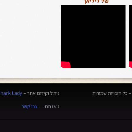
של ליליאן
 כל הזכויות שמורות
ניהול וקידום אתר –
Shark Lady
ג'אז חם —
צרו קשר