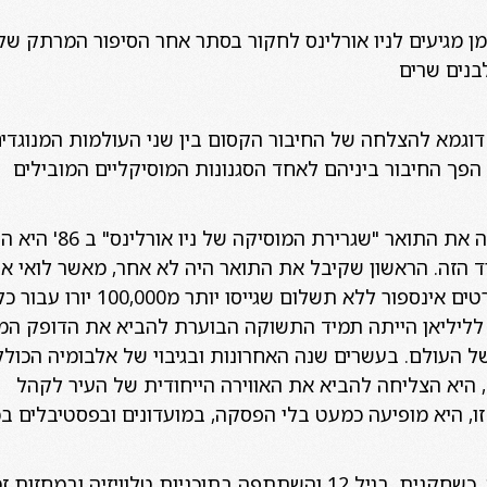
 מגיעים לניו אורלינס לחקור בסתר אחר הסיפור המרתק של
בנים שרים
 דוגמא להצלחה של החיבור הקסום בין שני העולמות המנוגדי
ך החיבור ביניהם לאחד הסגנונות המוסיקליים המובילים
כשהזמרת ליליאן בוטה קיב
הזה. הראשון שקיבל את התואר היה לא אחר, מאשר לואי אר
'קתרינה' היא הופיעה בקונצרטים אי
 לליליאן הייתה תמיד התשוקה הבוערת להביא את הדופק המוז
 של העולם. בעשרים שנה
האחרונות ובגיבוי של אלבומיה הכולל
פל, היא הצליחה להביא את האווירה הייחודית של העיר לקהל
ו, היא מופיעה כמעט בלי הפסקה, במועדונים ובפסטיבלים ב
דנה דבורין שהחלה את דרכה, כשחקנית, בגיל 12 והשתתפה בתוכניות טלוויזיה ובמחזות