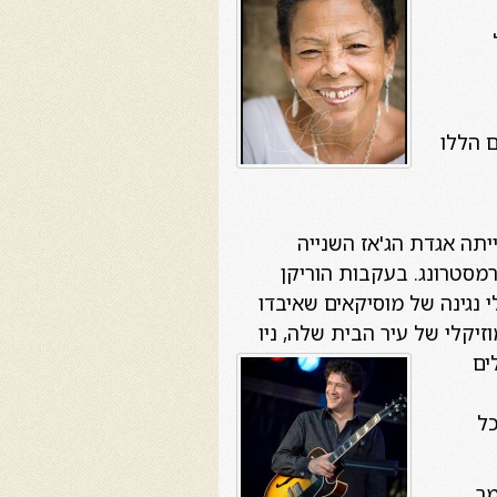
ם הללו
לה את התואר "שגרירת המוסיקה של ניו אורלינס" ב 86' היא הייתה אגדת הג'אז השנייה
מסטרונג. בעקבות הוריקן
נספור ללא תשלום שגייסו יותר מ100,000 יורו עבור כלי נגינה של מוסיקאים שאיבדו
יקלי של עיר הבית שלה, ניו
ים
כל
 זמר