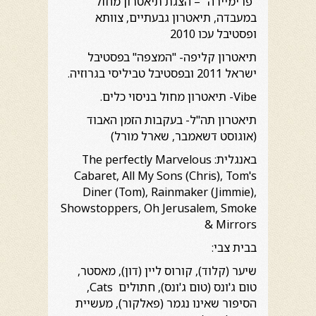
"פרימיירה" – הצגת תיאטרון מחול
במעבדה, תיאטרון גבעתיים, צוותא
ופסטיבל עכו 2010
תיאטרון קליפה- "המצפה" בפסטיבל
ישראל 2011 ובפסטיבל טביליסי בגרוזיה.
Vibe- תיאטרון מחול בניסוי כלים.
תיאטרון תה"ל- בעקבות הזמן האבוד
(אוגוסט דשאמבר, שארל מורל)
באנגלית: The perfectly Marvelous
Cabaret, All My Sons (Chris), Tom's
Diner (Tom), Rainmaker (Jimmie),
Showstoppers, Oh Jerusalem, Smoke
& Mirrors
בבית צבי:
שיער (קלוד), קורוס ליין (דון), מאסטר,
טום ג'ונס (טום ג'ונס), חתולים Cats,
הסיפור שאינו נגמר (פאלקור), מעשיית