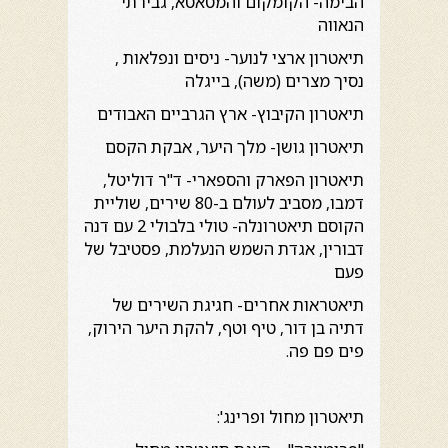
הבימה- הקומקום והמטאטא, גבירתי
הנאווה
תיאטרון ארצי לנוער- ניסים ונפלאות ,
נסיך מצרים (משה), בייגלה
תיאטרון הקיבוץ- ארץ הגרביים האבודים
תיאטרון גושן- מלך היער, אבקת הקסם
תיאטרון הפארק והספארי- ד"ר דוליטל,
דמבו, מסביב לעולם ב-80 שירים, שוליית
הקוסם תיאטרונלה- טולי בלבולי 2 עם דנה
דבורין, אגדת השמש הנעלמת, פסטיבל של
פעם
תיאטראות אחרים- חגיגת השירים של
דתיה בן דור, טיף וטף, להקת היער הירוק,
פים פם פה.
תיאטרון מחול ופרינג':