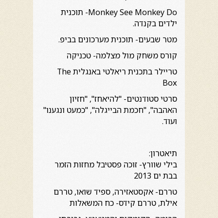
Monkey See Monkey Do- תוכנית
ילדים בקנדה.
מטר שבעים- תוכנית מערכונים בביפ.
קורס משחק מול מצלמה- טכניקה
טריילר בתכנית ריאלטי באנגלית The
Box
סרטי סטודנטים- "להיאחז", "חזיון
האהבה", "חכמת הבייגלה", "כמעט ונגענו"
ועוד.
תיאטרון:
בילי שוורץ- זוכה פסטיבל מחזות הזמר
בבת ים 2013
טררם- אקסטאזירה, ספיד שואו, טררם
אילת, טררם קידס- כח המשאלות