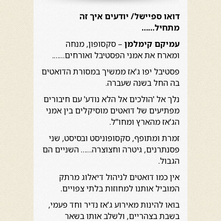
דואו ספיישל/ יודעים איך זה
מתחיל……
עמיקם קימלמן
– סקסופון, מנחה
ומארח את אמני הפסטיבל ואורחים…….
פסטיבל יפו ג'אז ממשיך במסורת הדואטים
בה החל בשנה שעברה.
נלך אל 'הולכים אל הלא נודע' עם חיבורים
מפתיעים של דואטים מוסיקלים בין אמני
הג'אז מהארץ ומחו"ל.
זמרת ומתופף, סקסופוניסט ובסיסט, שני
פסנתרנים, גיטרה וחצוצרה…… השניים הם
הגבול.
אין כמו דואטים לניהול דיאלוג מרתק
המוביל אותנו למחוזות בלתי צפויים.
בואו להינות מאירוע ג'אז נדיר וחד פעמי,
בשבת בצהריים, ולשלב אותו בשאר