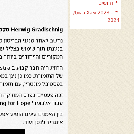
* דרושים
* Джаз Хам 2023 –
2024
Herwig Gradischnig
סקסו
נחשב לאחד מנגני הבריטון סק
בנגינתו תוך שימוש בצליל עו
המקוריים והייחודיים ביותר ב
של התזמורת. כמו כן ניגן במ
בפסטיבל מונטריי, עם תזמורת הרדיו הגרמיני NDR והשתתף 
עבור אלבומו ' searching for Hope
בין האמנים עימם הופיע אפשר 
אינגריד ג'נסן ועוד.