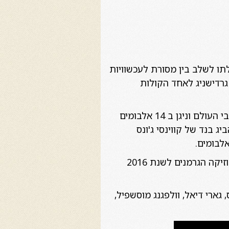
לתו לשלב בין מסורת לעכשוויות
גרדישניג לאחד הקולות
הרוויג היה חבר קבוע ב Vienna Art Orchestra היוקרתית במשך 14 שנה,עימה סייר ברחבי העולם וניגן ב 14 אלבומים
ג בנד של קווינסי ג'ונס
זכה פעמיים בפרס המוזיקה היוקרתי ביותר באוסטריה, 'פרס הנס קוהלר' ובפרס מבקרי המוזיקה הגרמנים לשנת 2016
 גארי דיאל, וולפגנג מוסשפיל,