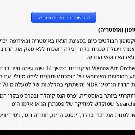
לרכישת כרטיסים לחצו כאן
פון
(
אוסטריה
)
סופון הבולטים כיום בסצינת הג'אז באוסטריה ובאירופה. יכו
צמתי ויכולת טכנית בלתי רגילה הופכות ללא ספק את הרוויג 
ג'אז האירופאי החדש.
סע ההופעות האירופאי של הזמרת/שחקנית לייזה מינלי, עם הבי
בהקלטות של למעלה מ 70 אלבומים.
'
שמוקדש למוזיקה של פסנתרן הג'אז אלמו הופ.
למנות את רנדי ברקר, וינסנט הרינג, חורחה רוסי, ג'סי דיוויס,