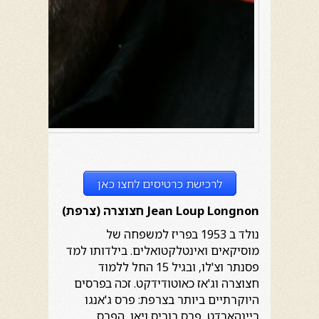
לרכישת כרטיסים לחצו כאן
Jean Loup Longnon
חצוצרה (צרפת)
נולד ב 1953 בפריז למשפחה של
מוסיקאים ואינטלקטואלים. בילדותו למד
פסנתר וצ'לו, ובגיל 15 החל ללמוד
חצוצרה וג'אז כאוטודידקט. זכה בפרסים
היוקרתיים ביותר בצרפת: פרס ג'אנגו
ריינהארדט, פרס בוריס ויאן, הפרס