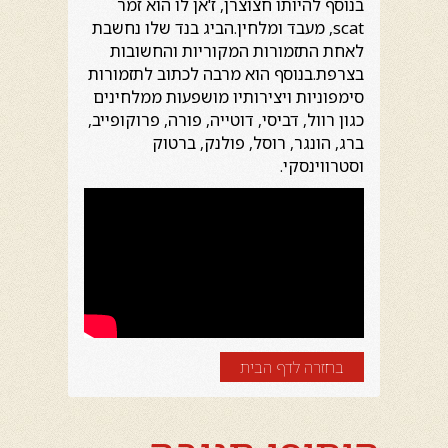
בנוסף להיותו חצוצרן, ז'אן לו הוא זמר
scat, מעבד ומלחין.הביג בנד שלו נחשבת
לאחת התזמורות המקוריות והחשובות
בצרפת.בנוסף הוא מרבה לכתוב לתזמורות
סימפוניות ויצירותיו מושפעות ממלחינים
כגון רוול, דביסי, דוטייה, פורה, פרוקופייב,
ברג, הונגר, רוסל, פולנק, ברטוק
וסטרווינסקי.
בחזרה לדף הבית