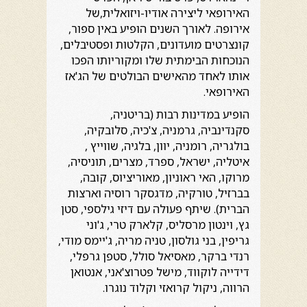
האירופאי ליצירה אודיו-ויזואלית,של
אירופה. לאורך השנים הופיע באין ספור,
קונצרטים מועדונים, הקלטות ופסטיבלים,
הנוכחות הבימתית שלו ומקוריותו הפכו
אותו לאחד מהאישים הבולטים של הג'אז
האירופאי.
הופיע במדינות רבות (בריטניה,
סקנדינביה, גרמניה, צ'כיה, סלובקיה,
בולגריה, רומניה, יוון, בלגיה, שווייץ ,
איטליה, ישראל, ספרד, מצרים, תוניסיה,
מרוקו, האי ראוניון, מאוריציוס, קובה,
בברזיל, טורקיה, מדגסקר רוסיה וארצות
הברית). שיתף פעולה עם דיזי גילספי, סטן
גץ, וינטון מרסליס, קלארק טרי, ג'וני
גריפין, בני גולסון, טניה מריה, ג'יימס מודי,
רנדי ברקר, מאסיאל סולל, סטפן גרפלי,
דידייה לוקווד, מישל פטרוצ'אני, אנטואן
הרווה, ניקול קרואזי וקלוד נוגרו.