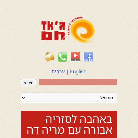
English
|
עברית
חיפוש
באהבה לסזריה
אבורה עם מריה דה