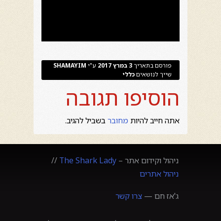
פורסם בתאריך
3 במרץ 2017
ע"י
SHAMAYIM
שייך לנושאים
כללי
הוסיפו תגובה
אתה חייב להיות
מחובר
בשביל להגיב.
ניהול וקידום אתר –
The Shark Lady
//
ניהול אתרים
ג'אז חם —
צרו קשר