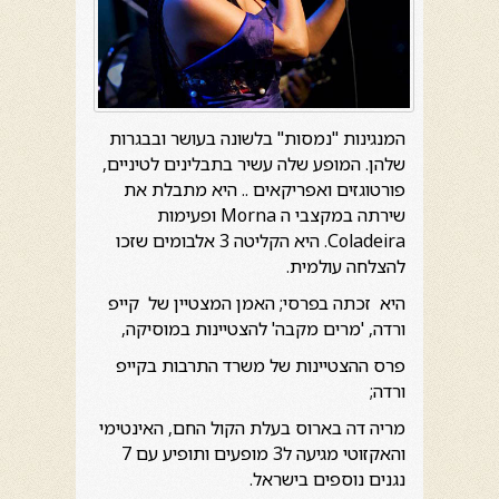
המנגינות "נמסות" בלשונה בעושר ובבגרות
שלהן. המופע שלה עשיר בתבלינים לטיניים,
פורטוגזים ואפריקאים .. היא מתבלת את
שירתה במקצבי ה Morna ופעימות
Coladeira. היא הקליטה 3 אלבומים שזכו
להצלחה עולמית.
היא זכתה בפרסי; האמן המצטיין של קייפ
ורדה, 'מרים מקבה' להצטיינות במוסיקה,
פרס ההצטיינות של משרד התרבות בקייפ
ורדה;
מריה דה בארוס בעלת הקול החם, האינטימי
והאקזוטי מגיעה ל3 מופעים ותופיע עם 7
נגנים נוספים בישראל.