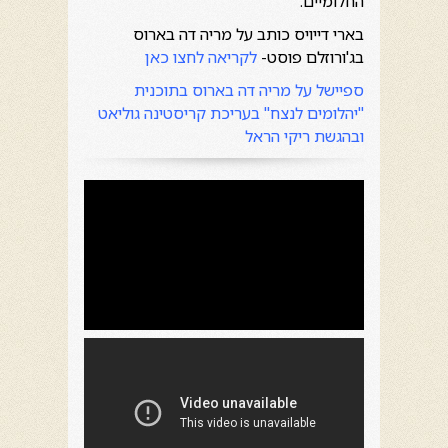
החלומיים.
בארי דייויס כותב על מריה דה בארוס
בג'ורוזלם פוסט-
לקריאה לחצו כאן
ספיישל על מריה דה בארוס בתוכנית
"יהלומים לנצח" בעריכת קריסטינה גוליאט
ובהגשת ריקי הראל