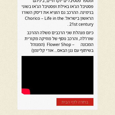
ומספר פסטיבלים יוקרתיים, ביניהם
פסטיבל הג’אז באילת ופסטיבל הג’אז בשוני
בנימינה. ההרכב גם הוציא את דיסק השורו
הראשון בישראל: Chorico – Life in the
21st century .
כיום מנהלת שני הרכבים משלה ההרכב
שורו’לה, והרכב נוסף של מוזיקה מקורית
המכונה – Flower Shop (המנוהל
בשיתוף עם נגן הבאס… אורי קלינמן)
בחזרה לדף הבית