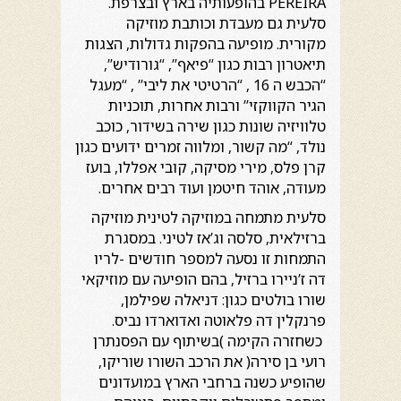
PEREIRA בהופעותיה בארץ ובצרפת.
סלעית גם מעבדת וכותבת מוזיקה
מקורית. מופיעה בהפקות גדולות, הצגות
תיאטרון רבות כגון “פיאף”, “גורודיש”,
“הכבש ה 16 , “הרטיטי את ליבי” , “מעגל
הגיר הקווקזי” ורבות אחרות, תוכניות
טלוויזיה שונות כגון שירה בשידור, כוכב
נולד, “מה קשור, ומלווה זמרים ידועים כגון
קרן פלס, מירי מסיקה, קובי אפללו, בועז
מעודה, אוהד חיטמן ועוד רבים אחרים.
סלעית מתמחה במוזיקה לטינית מוזיקה
ברזילאית, סלסה וג’אז לטיני. במסגרת
התמחות זו נסעה למספר חודשים -לריו
דה ז’ניירו ברזיל, בהם הופיעה עם מוזיקאי
שורו בולטים כגון: דניאלה שפילמן,
פרנקלין דה פלאוטה ואדוארדו נביס.
כשחזרה הקימה )בשיתוף עם הפסנתרן
רועי בן סירה( את הרכב השורו שוריקו,
שהופיע כשנה ברחבי הארץ במועדונים