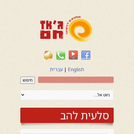
English
|
עברית
חיפוש
סלעית להב