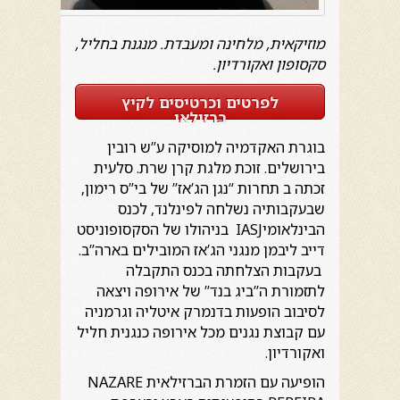
מוזיקאית
,
מלחינה
ומעבדת
.
מנגנת
בחליל
,
סקסופון
ואקורדיון
.
לפרטים וכרטיסים לקיץ
ברזילאי
בוגרת האקדמיה למוסיקה ע”ש רובין
בירושלים. זוכת מלגת קרן שרת. סלעית
זכתה ב תחרות “נגן הג’אז” של בי”ס רימון,
שבעקבותיה נשלחה לפינלנד, לכנס
הבינלאומיIASJ בניהולו של הסקסופוניסט
דייב ליבמן מנגני הג’אז המובילים בארה”ב.
בעקבות הצלחתה בכנס התקבלה
לתזמורת ה”ביג בנד” של אירופה ויצאה
לסיבוב הופעות בדנמרק איטליה וגרמניה
עם קבוצת נגנים מכל אירופה כנגנית חליל
ואקורדיון.
הופיעה עם הזמרת הברזילאית NAZARE