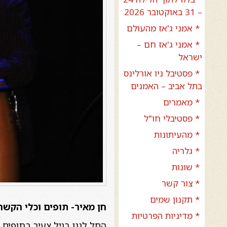
– 31 באוקטובר 2026
* אמני ג'אז מהעולם
* אמני ג'אז חם –
ישראל
* פסטיבל ניו אורלינס
בתל אביב – האמנים
* מאמרים
* פסטיבלי חו"ל
* מהעיתונות
* גלריה
* שונות
* צור קשר
* תקנון שמים
חן מאיר- תופים וכלי הקשה
* מדיניות הפרטיות
החל לנגן בגיל צעיר בתופים 