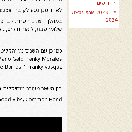
* דרושים
לאחר מכן נסע לקובה Havana/Santiago de cubaלתקופה- שם העמיק את לימודיו והתמקצע בכלי הקשה.
* Джаз Хам 2023 –
2024
במהלך השנים השתתף בהפקות מ
שלומי שבת, ליאור נרקיס, ג'ק
Franky vasquz ו Maria de Barros במסגרת סדרת 'ג'אז חם' הבינלאומית.
בין השאר מעורב מוסיקלית בה
ge and the Good Vibs, Common Bond