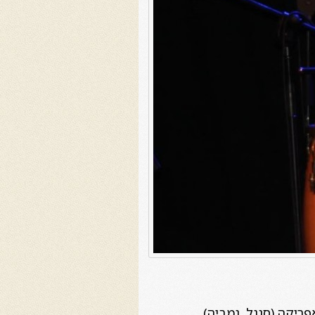
ריקה (סנגל, גמביה).