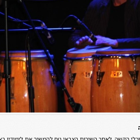
וכלי הקשה. לאחר השירות הצבאי טס להמשיך את לימודיו באפ