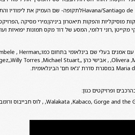
וסיקליות והפקות תיאטרון ביניהן;מירי מסיקה ,הפרויקט של
י מקייטן ,רוני דלומי, המסע של דוד מקס תמונות יפואיות ועוד
כמו כן עם השנים נגן והקליט עם אמנים בעל
Olivera ,Mano Galo, Fanky Morales, , אבישי כהן ,ael Stuart
רכבים ופרויקטים כגון:
Walakata ,Kabaco, Gor, , לוס חבייבוס ורומבלדי.