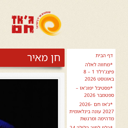
חן מאיר
דף הבית
*מחווה לאלה
פיצג'רלד 1 – 8
באוגוסט 2026
*פסטיבל יפוג'אז –
ספטמבר 2026
*ג'אז חם 2026-
2027 עונה בינלאומית
מדהימה ומרגשת
*בלוז לתוך הלילה 24