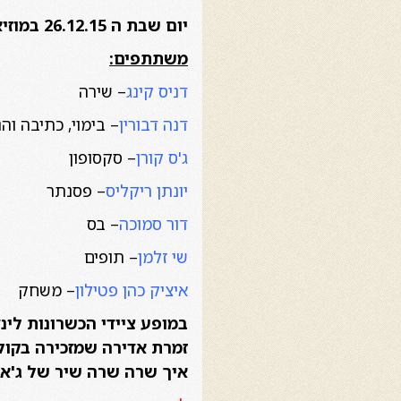
יום שבת ה 26.12.15 במוזיאון תל- אביב לאמנות, בשעה 11
משתתפים:
דניס קינג
– שירה
דנה דבורין
– בימוי, כתיבה וה
ג'ס קורן
– סקסופון
יונתן ריקליס
– פסנתר
דור סמוכה
– בס
שי זלמן
– תופים
איציק כהן פטילון
– משחק
במופע ציידי הכשרונות לי
זמרת אדירה שמזכירה בקולה
איך שרה שרה שיר של ג'אז 