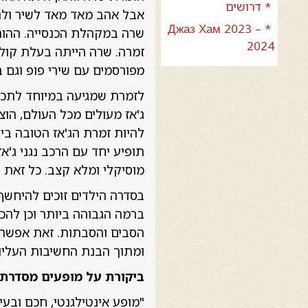
* דרושים
אבל אהב מאד מאד לשיר ולנג
* Джаз Хам 2023 –
שרה במקהלת הכנסייה. ההור
2024
זמרה. שרה הייתה בעלת קול 
מפורסמים עם שירי פופ וגם בל
לזמרת שמגיעה במיוחד לתכנית
תופיע יחד עם הרכב נגני ג'
מוסיקלי ומלא קצב. כל זאת 
בסדרה הילדים זוכים להיחשף
ברמה הגבוהה ביותר וכן להכי
הסבים והסבתות. זאת אפשרות 
ומתוך הבנת החשיבות העליונ
ביקורת על מופעים מסדרת 
"מופע אינטילגנטי, חכם ובע