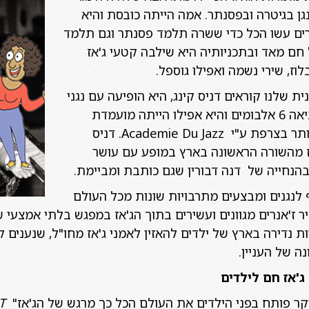
ן בגיטרה ובפסנתר. אמה הייתה כובסת והיא
ים עשו הכל כדי ששרה תלמד פסנתר וגם תלמד
חם מאד ובתכניותיה היא שילבה קטעי ג'אז
וז, שירי נשמה ואפילו גוספל.
 שלנו קוראים דניס קינג, היא הופיעה עם נגני
ג'אז מעולים מכל העולם, הוציאה 6 אלבומים והיא אפילו הייתה מועמדת
להיות זמרת הג'אז הטובה ביותר בצרפת ע"י Academie Du Jazz. דניס
אז מהשורה הראשונה בארץ במופע עם עושר
בהנחייה של דנה דבורין שגם כותבת ומביימת.
 לנגנים ומבצעים מתרבויות שונות מכל העולם
ר ז'אנרים מגוונים ועשירים בתוך הג'אז במפגש בלתי אמצעי
נדירה בארץ של ילדים להאזין לאמני ג'אז מחו"ל, שנענים ל
ה של העניין.
ג'אז חם לילדים
יקר פותח בפני הילדים את העולם הכל כך מרגש של הג'אז"
T