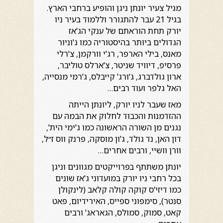
מגיל צעיר יונתן ניגן והופיע ברחבי הארץ.
בגיל 21 עבר להתגורר וללמוד בעיר ניו
יורק תחת הוראתם של ענקי הג'אז
הגדולים ביותר בהיסטוריה כמו ג'וניור
מאנס, בילי הארפר, רג'י וורקמן, צ'רלי
פרסיפ, דיוויד שניטר, צ'ארלס טוליבר,
ארון גולדברג, ג'ורג' קייבלס, ג'רמי מנסייה,
האל גלפר ועוד רבים…
מאז שעבר לניו יורק, ליונתן הייתה
ההזדמנות והכבוד לחלוק את הבמה עם
נגנים מן השורה הראשונה כמו ג'ימי הית',
דון האן, נד גולד, ג'ון מוסקה, פרנק ווס ז״ל,
וורן וושיי, ורבים אחרים…
יונתן משתתף בפרוייקטים מגוונים וניגן
בכל רחבי ניו יורק במועדוני ג'אז שונים
כמו דיזי'ס קוקה קולה קלאב (לינקולן
סנטר), סימפוני ספייס, האירידיום, פאט
קאט, סמוק, סמולס, הגאראג' ורבים