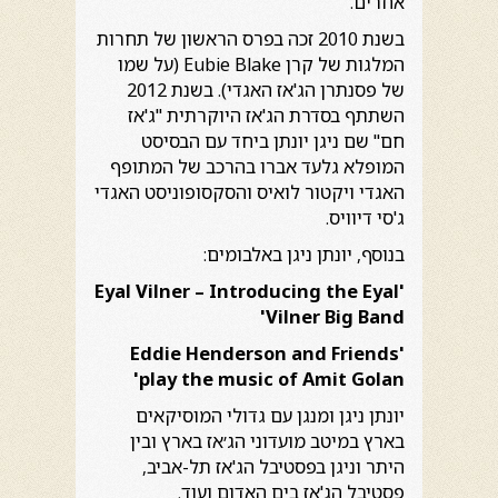
אחרים.
בשנת 2010 זכה בפרס הראשון של תחרות
המלגות של קרן Eubie Blake (על שמו
של פסנתרן הג'אז האגדי). בשנת 2012
השתתף בסדרת הג'אז היוקרתית "ג'אז
חם" שם ניגן יונתן ביחד עם הבסיסט
המופלא גלעד אברו בהרכב של המתופף
האגדי ויקטור לואיס והסקסופוניסט האגדי
ג'סי דיוויס.
בנוסף, יונתן ניגן באלבומים:
'Eyal Vilner – Introducing the Eyal
Vilner Big Band'
'Eddie Henderson and Friends
play the music of Amit Golan'
יונתן ניגן ומנגן עם גדולי המוסיקאים
בארץ במיטב מועדוני הג׳אז בארץ ובין
היתר וניגן בפסטיבל הג'אז תל-אביב,
פסטיבל הג'אז בים האדום ועוד.