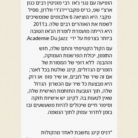
הופיעה עם נגני ג'אז רבי מוניטין רבים כגון
ארצ'י שפ, כריס מקבריידג'רי וולדון, ססיל
מקבי. היא הוציאה 6 אלבומים שממשיכים
לשמח את האוהדים רבים שלה. ב2011
היא הייתה מועמדת לזמרת הג'אז הטובה
ביותר בצרפת על ידי Academie Du Jazz.
עם הקול הקטיפתי והחם שלה, חוש
התזמון, יכולת הפרשנות העמוקה,
וההבנה ללא דופי של המסורת של
הזמרים הגדולים, קינג שולטת בכל ז'אנר;
אם זה שיר של ז'ובים, או שיר פופ או רוק.
היא מבצעת כל שיר עם הכשרון הגדול
שלה, תוך הטבעת החותמת האישית שלה,
שאין לטעות בה. לקינג יש אישיות חזקה
וסיפור חיים שיכולים להיות משעשעים ובו
בזמן לחדור עמוק לתוך הנשמה.
"דניס קינג נחשבת לאחד מהקולות