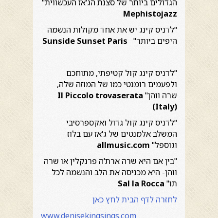
הגדולים ביותר של סצנת הג'אז העכשווית"
Mephistojazz
"לדניס קינג יש את אחד מקולות הנשמה
היפים ביותר"
Sunside Sunset Paris
"לדניס קינג קול קטיפתי, מתוחכם
ולפעמים רומנטי כמו של המוזה שלה,
שרה ווהן"
Il Piccolo trovaserata
(Italy)
"לדניס קינג קול גדול ואקספרסיבי
המשלב אלמנטים של ג'אז עם בלוז
וגוספל"
allmusic.com
"בין אם היא שרה ארת'ה פרנקלין או שרה
ווהן- היא מכניסה את הלב והנשמה לכל
תו"
Sal la Rocca
לחזרה לדף הבית לחץ כאן
www.denisekingsings.com