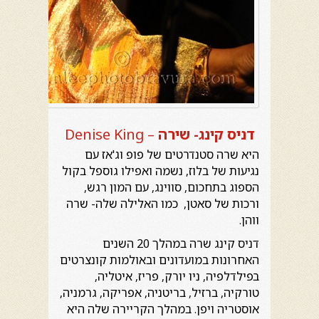
דניס קינג- שירה
Denise King –
היא שרה סטנדרטים של פופ וג'אז עם
נגיעות של בלוז, נשמה ואפילו גוספל בקול
הספוג בתחכום, סווינג, עם המון רגש,
ורכות של סאטן, כמו האלילה שלה- שרה
ווהן.
דניס קינג שרה במהלך 20 השנים
האחרונות במועדונים ובאולמות קונצרטים
בפילדלפיה, ניו יורק, פריז, איטליה,
טורקיה, ברזיל, בריטניה, אפריקה, גרמניה,
אוסטריה ויפן. במהלך הקריירה שלה היא