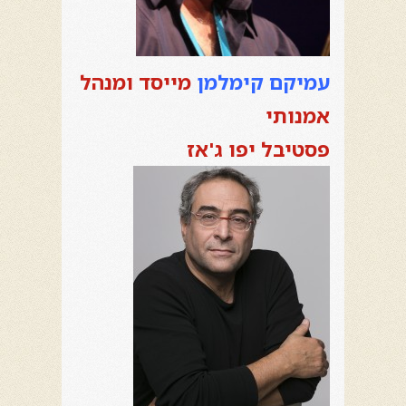
עמיקם קימלמן
מייסד ומנהל
אמנותי
פסטיבל יפו ג'אז