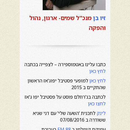
זיו בן
מנכ"ל שמים- ארגון, נהול
והפקה
כתבו עלינו באטמוספירה – לצפייה בכתבה
לחץ כאן
לחץ כאן
למופעי פסטיבל יפוג'אז הראשון
שהתקיים ב 2015
לכתבה בג'רוזלם פוסט על פסטיבל יפו ג'אז
לחצו כאן
לינק
לתכנית 'השעה שלי' עם דני שגיא
ששודרה ב 07/08/2016
עמיקם קימלמן ב
FM 88
בעריכת