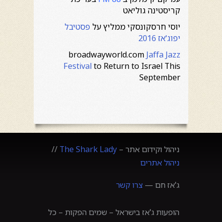
קריסטינה גוליאט
יוסי חרסקונסקי ממליץ על
פסטיבל
יפוג'אז 2016
broadwayworld.com
Jaffa Jazz
Festival
to Return to Israel This
September
ניהול וקידום אתר –
The Shark Lady
//
ניהול אתרים
ג'אז חם —
צרו קשר
הופעות ג'אז בישראל – שמים הפקות – כל