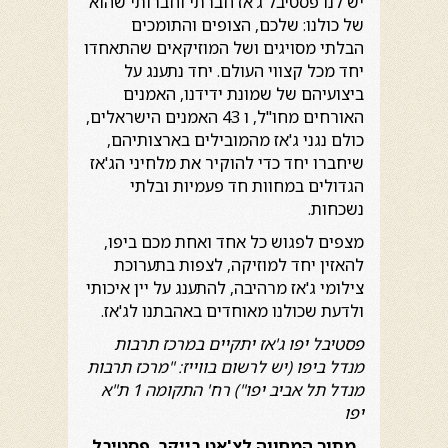
יש לנו פסטיבל ג'אז חברתי וחברותי שהוא
של כולנו: שלכם, הצופים והתומכים
הבלתי מסויגים ושל המוזיקאים שהתאחדו
יחד מכל קצווי העולם. יחד נתענג על
ביצועיהם של שמונת ידידנו, האמנים
האורחים מחו"ל, ו 43 האמנים הישראלים,
כולם נגני ג'אז מהמובילים בארצותיהם,
שיחברו יחד כדי להוקיר את מלחיני הג'אז
הגדולים במחוות חד פעמיות ובלתי
נשכחות.
מצפים לפגוש כל אחד ואחת מכם ביפו,
להאזין יחד למוזיקה, לצפות בתערוכת
צילומי ג'אז מרהיבה, להתענג על יין איכותי
ולדעת שכולנו מאוחדים באהבתנו לג'אז.
פסטיבל יפו ג'אז יתקיים במרכז תרבות
מנדל ביפו (יש לרשום בווייז: "מרכז תרבות
מנדל תל אביב יפו") רח' התקומה 1 ת"א
יפו
מתוך המחווה לצ'אט בייקר, פסטיבל