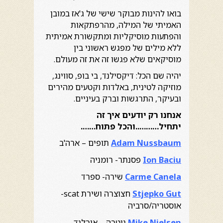
בואו להינות מבוקר שישי של ג'אז במובן
האמיתי של המילה, מהרפתקאות
והפתעות מוסיקליות ומתקשורת אמיתית
ללא מילים של מפגש ראשוני בין
מוסיקאים שלא פגשו זה את זה מעולם.
יהיה שם הכל: דיקסילנד, בי בופ, סווינג,
מוזיקה לטינית, באלדות וקטעים מהירים
ובעיקר, התרגשות וברק בעיניים.
אנחנו רק יודעים איך זה
יתחיל………..והכל פתוח…….
Adam Nussbaum
תופים – ארה'ב
Ion Baciu
פסנתר- רומניה
Carme Canela
שירה- ספרד
Stjepko Gut
חצוצרה ושירת scat-
אוסטריה/סרביה
Mike Nielsen
גיטרה – אירלנד