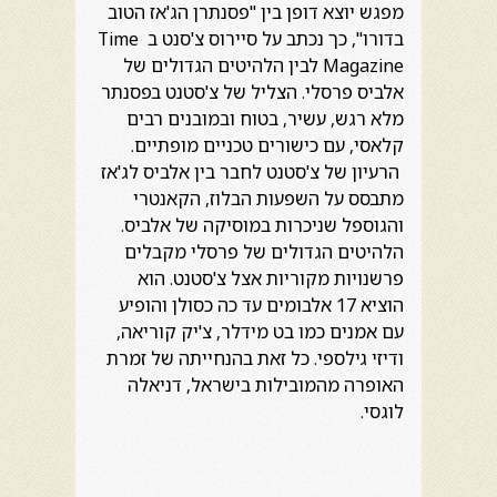
מפגש יוצא דופן בין "פסנתרן הג'אז הטוב
בדורו", כך נכתב על סיירוס צ'סנט ב Time
Magazine לבין הלהיטים הגדולים של
אלביס פרסלי. הצליל של צ'סטנט בפסנתר
מלא רגש, עשיר, בטוח ובמובנים רבים
קלאסי, עם כישורים טכניים מופתיים.
הרעיון של צ'סטנט לחבר בין אלביס לג'אז
מתבסס על השפעות הבלוז, הקאנטרי
והגוספל שניכרות במוסיקה של אלביס.
הלהיטים הגדולים של פרסלי מקבלים
פרשנויות מקוריות אצל צ'סטנט. הוא
הוציא 17 אלבומים עד כה כסולן והופיע
עם אמנים כמו בט מידלר, צ'יק קוריאה,
ודיזי גילספי. כל זאת בהנחייתה של זמרת
האופרה מהמובילות בישראל, דניאלה
לוגסי.