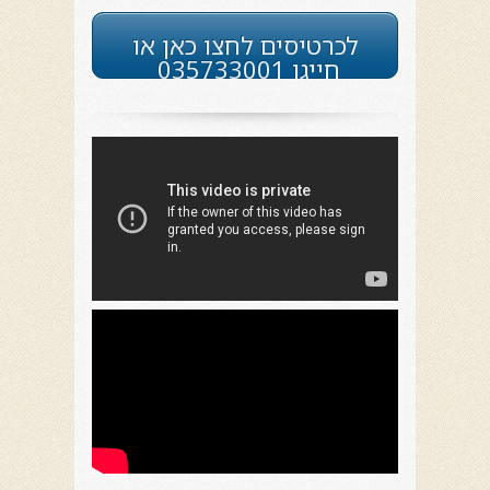
לכרטיסים לחצו כאן או
חייגו 035733001