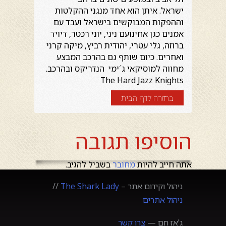
ישראל. איתן הוא אחד מנגני ההקלטות
וההפקות המבוקשים בישראל ועבד עם
אמנים כגן אחינועם ניני, יוני רכטר, דיויד
ברוזה, גלי עטרי, יהודית רביץ, מיקה קרני
ואחרים. כיום שותף גם בהרכב המבצע
מחווה למוסיקאי ג´ימי הנדריקס ובהרכב.
The Hard Jazz Knights
בחזרה לדף הבית
הוסיפו תגובה
אתה חייב להיות
מחובר
בשביל להגיב.
ניהול וקידום אתר –
The Shark Lady
//
ניהול אתרים
ג'אז חם —
צרו קשר