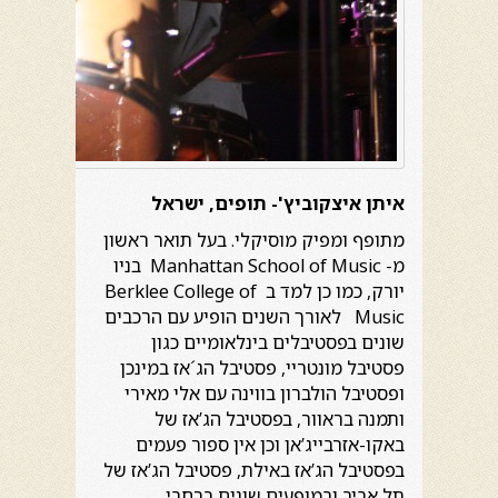
איתן איצקוביץ'- תופים, ישראל
מתופף ומפיק מוסיקלי. בעל תואר ראשון
מ- Manhattan School of Music בניו
יורק, כמו כן למד ב Berklee College of
Music לאורך השנים הופיע עם הרכבים
שונים בפסטיבלים בינלאומיים כגון
פסטיבל מונטריי, פסטיבל הג´אז במינכן
ופסטיבל הולברון בווינה עם אלי מאירי
ותמנה בראוור, בפסטיבל הג’אז של
באקו-אזרבייג’אן וכן אין ספור פעמים
בפסטיבל הג’אז באילת, פסטיבל הג’אז של
תל אביב ובמופעים שונים ברחבי