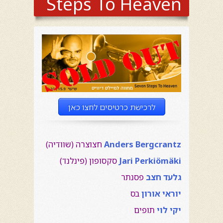
Steps To Heaven
לרכישת כרטיסים לחצו כאן
Anders Bergcrantz
חצוצרה (שוודיה)
Jari Perkiömäki
סקסופון (פינלנד)
גלעד חצב
פסנתר
יוראי אורון
בס
יקי לוי
תופים