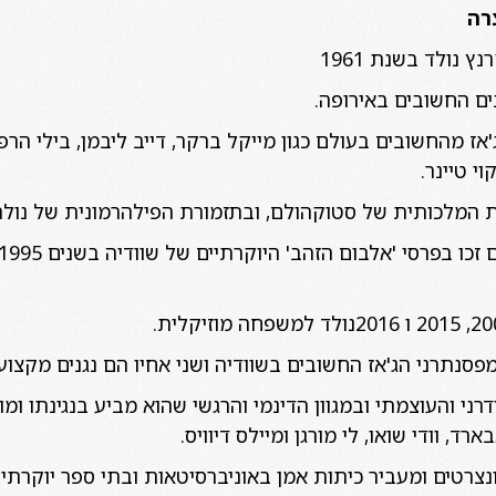
רה
 נולד בשנת 1961
ם החשובים באירופה.
'אז מהחשובים בעולם כגון מייקל ברקר, דייב ליבמן, בילי הרפר
וי טיינר.
ית המלכותית של סטוקהולם, ובתזמורת הפילהרמונית של נולר
מפסנתרני הג'אז החשובים בשוודיה ושני אחיו הם נגנים מקצועי
ודרני והעוצמתי ובמגוון הדינמי והרגשי שהוא מביע בנגינתו ו
ד, וודי שואו, לי מורגן ומיילס דיוויס.
נצרטים ומעביר כיתות אמן באוניברסיטאות ובתי ספר יוקרתיי