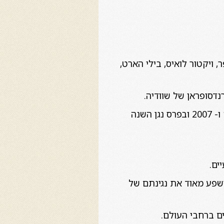
, ויקטור לואיס, בילי הארט,
נדסופראן של שוודיה.
הקליט 7 אלבומים.שניים מהם זכו בפרסי 'אלבום הזהב' היוקרתיים של שוודיה בשנים 1995 ו- 2007 ובפרס נגן השנה
ים.
מושפע מאוד את נגינתם של
ם ברחבי העולם.