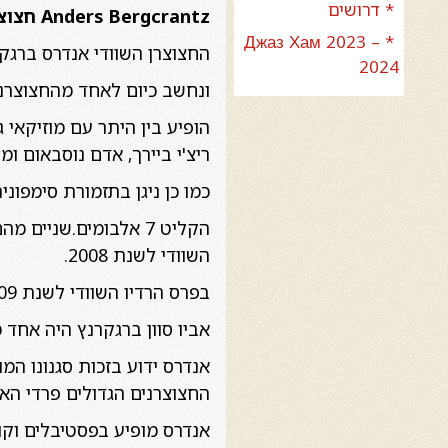
* דרושים
Anders Bergcrantz
חצוצ
* Джаз Хам 2023 –
החצוצרן השוודי אנדרס ברגקרנץ
2024
ונחשב כיום לאחד מהחצוצרני
הופיע בין היתר עם מוזיקאי ג
ריצ'י ביירך, אדם נוסבאום ומק
כמו כן ניגן בתזמורת סימפונ
השוודי לשנת 2008.
בפרס הרדיו השוודי לשנת 2009, 2015 ו 2016נולד למשפחה מוזיקלית.
אביו סוון ברגקרנץ היה אחד 
אנדרס ידוע בזכות סגנונו המ
החצוצרנים הגדולים פרדי האבאר
אנדרס מופיע בפסטיבלים וקו