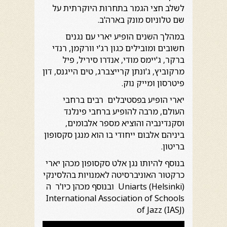
לשלב חצי הגמר בתחרות היוקרתית על
שם טלוניוס מונק בארה'ב.
במהלך השנים הופיע יארי עם נגנים
חשובים ומובילים כגון רג'י וורקמן, רנדי
ברקר, ג'יימס מודי, אנדרו סיריל, פיל
מרקוביץ, ג'ונתן קרייצברג, טים הייגנס, דון
פיטרסון ומייק נוק.
יארי הופיע בפסטיבלים רבים ברחבי
העולם, מרבה להופיע ברחבי פינלנד
וסקנדינביה והוציא מספר אלבומים,
ביניהם אלבום ייחודי בו הוא מנגן סקסופון
בריטון.
בנוסף להיותו נגן אלט סקסופון מכהן יארי
כרקטור האוניברסיטה לאמנויות בהלסינקי
(Uniarts (Helsinki ובנוסף מכהן כיו'ר ה
International Association of Schools
of Jazz (IASJ)