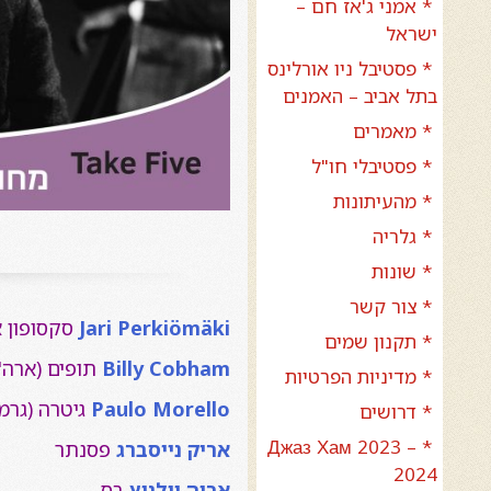
* אמני ג'אז חם –
ישראל
* פסטיבל ניו אורלינס
בתל אביב – האמנים
* מאמרים
* פסטיבלי חו"ל
* מהעיתונות
* גלריה
* שונות
* צור קשר
Jari Perkiömäki
סקסופון א
* תקנון שמים
Billy Cobham
תופים (ארה"ב
* מדיניות הפרטיות
Paulo Morello
גיטרה (גרמנ
* דרושים
* Джаз Хам 2023 –
אריק נייסברג
פסנתר
2024
אריה וולניץ
בס