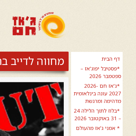
מחווה לדייב ברובק ive
דף הבית
*פסטיבל יפוג'אז –
ספטמבר 2026
*ג'אז חם 2026-
2027 עונה בינלאומית
מדהימה ומרגשת
*בלוז לתוך הלילה 24
– 31 באוקטובר 2026
* אמני ג'אז מהעולם