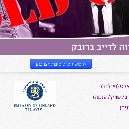
לרכישת כרטיסים לחצו כאן
לט (פינלנד)
/ שוויץ/ פנמה)
יה)