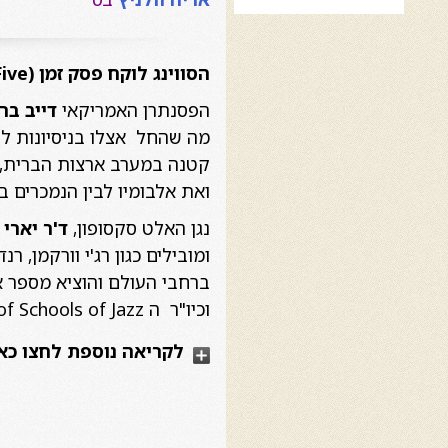
הסווינג לוקח פסק זמן (
ive
הפסנתרן האמריקאי
דייב בר
מה שהחל אצלו בניסיונות לה
קטנה במערב ארצות הברית, ה
ואת אלבומיו לבין הנמכרים ב
נגן האלט סקסופון,
ד'ר יארי
ומובילים כגון רג'י וורקמן, ר
וכיו"ר ה International Association of Schools of Jazz
לקריאה נוספת לחצו כא