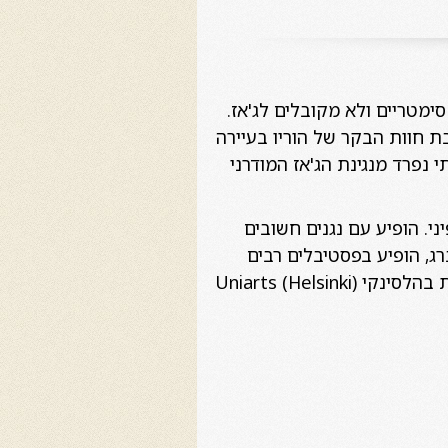
מטריים ולא מקובלים לג'אז.
ת חוות הבקר של הוריו בעיירה
נפרד מנגינת הג'אז המודרני
ני.
הופיע עם נגנים חשובים
צברג, הופיע בפסטיבלים רבים
ברחבי העולם והוציא מספר אלבומים תחת שמו. מכהן כיום כרקטור האוניברסיטה לאמנויות בהלסינקי (Uniarts (Helsinki