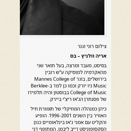
צילום רוני וגנר
אריה וולניץ – בס
בסיסט, מעבד ומרצה, בעל תואר שני
מהאקדמיה למוסיקה ע"ש רובין
בירושלים, בוגר Mannes College of
Music ניו יורק וכמו כן למד ב-Berklee
College of Music בבוסטון והיה תלמידו
של פסנתרן הג'אז ריצ'י ביירק.
כיהן כמנהלה המוזיקלי של תזמורת חיל
האוויר בין השנים 1996-2001. הופיע
והקליט עם אמני ג'אז בינלאומיים כגון:
הסקסופוניסט דייב ליבמן, המתופף דני