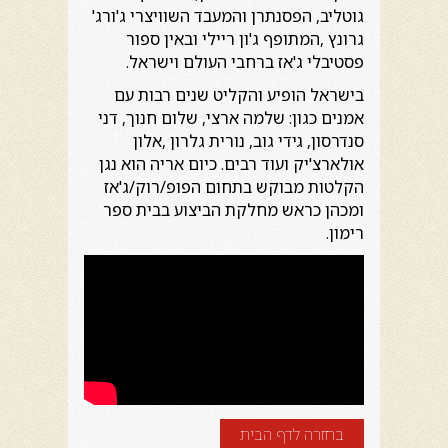
גוטליב, הפסנתרן והמעבד השוויצרי ג'ורג'
גרונץ ,המתופף ג'ון ריילי ובאין ספור
פסטיבלי ג'אז ברחבי העולם וישראל.
בישראל הופיע והקליט שנים רבות עם
אמנים כגון: שלמה ארצי, שלום חנוך, דני
סנדרסון, גידי גוב, נורית גלרון ,אלון
אולארצ'יק ועוד רבים. כיום אריה הוא נגן
הקלטות מבוקש בתחום הפופ/רוק/ג'אז
ומכהן כראש מחלקת הביצוע בבית ספר
רימון.
בחזרה לדף הבית