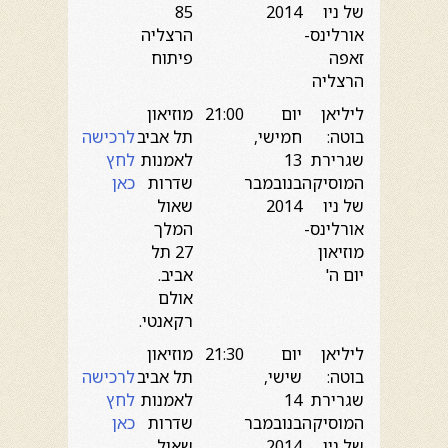
של ניו
2014
85
אורלינס-
הרצליה
זאפה
פיתוח
הרצליה
ליליאן
יום
21:00
מוזיאון
בוטה:
חמישי,
תל אביב
לרכישה
שגרירת
13
לאמנות
לחץ
המוסיקה
בנובמבר
שדרות
כאן
של ניו
2014
שאול
אורלינס-
המלך
מוזיאון
27 תל
יום ה'
אביב.
אולם
רקאנטי.
ליליאן
יום
21:30
מוזיאון
בוטה:
שישי,
תל אביב
לרכישה
שגרירת
14
לאמנות
לחץ
המוסיקה
בנובמבר
שדרות
כאן
של ניו
2014
שאול