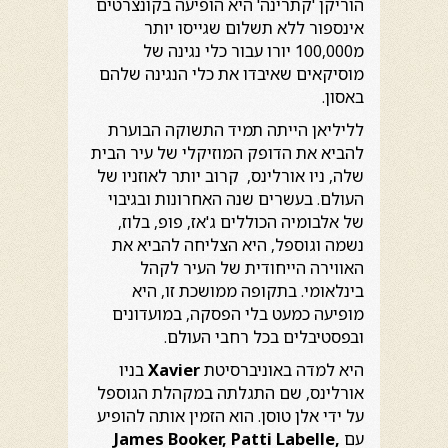
הוריקן 'קתרינה' היא הופיעה בקונצרטים
אינספור ללא תשלום שגייסו יותר
מ100,000 יורו עבור כלי נגינה של
מוסיקאים שאיבדו את כלי הנגינה שלהם
באסון.
לליליאן הייתה תמיד התשוקה הבוערת
להביא את הדופק המוזיקלי של עיר הבית
שלה, ניו אורלינס, קרוב יותר לאוזניו של
העולם. בעשרים שנה האחרונות ובגיבוי
של אלבומיה הכוללים ג'אז, פופ, בלוז,
נשמה וגוספל, היא הצליחה להביא את
האווירה הייחודית של העיר לקהל
בינלאומי. בתקופה ממושכת זו, היא
מופיעה כמעט בלי הפסקה, במועדונים
ובפסטיבלים בכל רחבי העולם.
היא למדה באוניברסיטת
Xavier
בניו
אורלינס, שם התגלתה במקהלת הגוספל
על ידי אלן טוסן. הוא הזמין אותה להופיע
עם
James Booker, Patti Labelle,