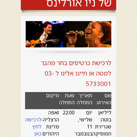
של ניו אורלינס
לרכישת כרטיסים בחר מהבר
למטה או חייגו אלינו ל 03-
5733001
שם
תאריך
שעת
מיקום
האירוע
התחלה
התחלה
ליליאן
יום
22:00
זאפה
בוטה:
שלישי,
הרצליה-
לרכישה
שגרירת
11
מדינת
לחץ
המוסיקה
בנובמבר
היהודים
כאן