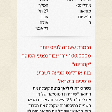
אורלינס-
המלך
מוזיאון
27 תל
ת"א יום
אביב.
ו'
אולם
רקאנטי.
הזמרת שעזרה לגייס יותר
מ100,000 יורו עבור נפגעי הסופה
"קתרינה"
בניו אורלינס מגיעה לשבוע
מופעים בישראל
כשהזמרת
ליליאן בוטה
קיבלה את
התואר "שגרירת המוסיקה של ניו
אורלינס" ב 86' היא הייתה אגדת הג'אז
השנייה בהיסטוריה שקבלה את הכבוד
הזה. הראשון שקיבל את התואר היה לא