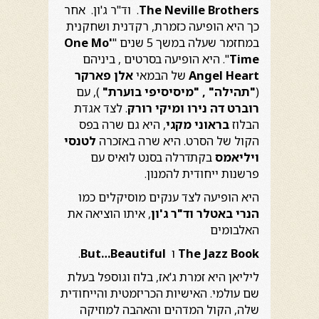
The Neville Brothers
. וד"ר ג'ון. אחר
כך היא הופיעה כזמרת, רקדנית ושחקנית
במחזמר שעלה במשך 5 שנים "
One Mo'
Time
". היא הופיעה בסרטים , ביניהם
Angel Heart
של הבמאי
אלן פארקר
(
"תהילה" , "מיסיסיפי בוערת"
), עם
רוברט דה נירו ומיקי רורק
. לצד אגדת
הבלוז
בראוני מקגי
, היא גם שרה בפס
הקול של הסרט. היא שרה באזכרה
לטנסי
ויליאמס
בקתדרלה בסנט לואיס עם
פרשנות ייחודית להמנון.
היא הופיעה לצד ענקים מוסיקלים כמו
הנרי באטלר וד"ר ג'ון
, איתו הוציאה את
האלבומים
The Jazz Book
ו
But…Beautiful
.
ליליאן היא זמרת ג'אז, בלוז וגוספל בעלת
שם עולמי. האישיות הכריזמטית והייחודית
שלה, הקול המדהים והאהבה למוזיקה