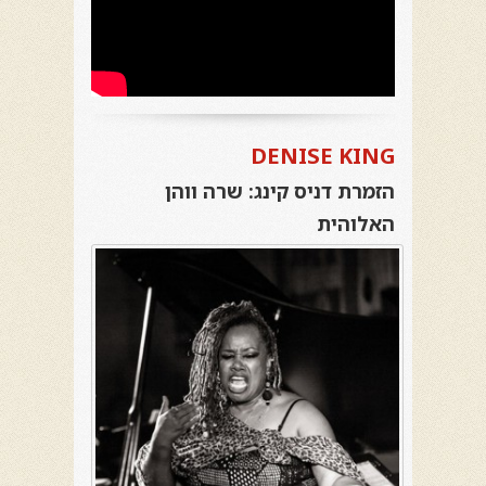
DENISE KING
הזמרת דניס קינג: שרה ווהן
האלוהית