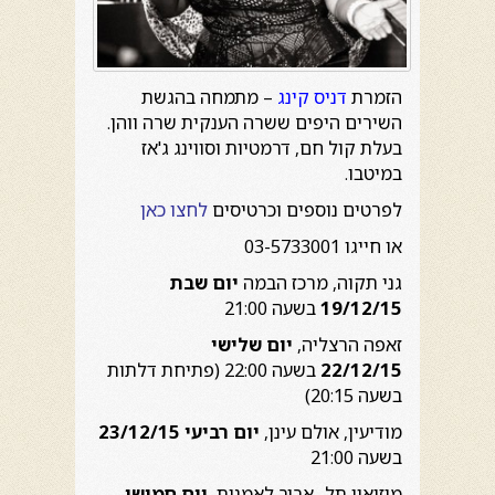
הזמרת
דניס קינג
– מתמחה בהגשת
השירים היפים ששרה הענקית שרה ווהן.
בעלת קול חם, דרמטיות וסווינג ג'אז
במיטבו.
לפרטים נוספים וכרטיסים
לחצו כאן
או חייגו 03-5733001
גני תקוה, מרכז הבמה
יום שבת
19/12/15
בשעה 21:00
זאפה הרצליה,
יום שלישי
22/12/15
בשעה 22:00 (פתיחת דלתות
בשעה 20:15)
מודיעין, אולם עינן,
יום רביעי 23/12/15
בשעה 21:00
מוזיאון תל- אביב לאמנות,
יום חמישי