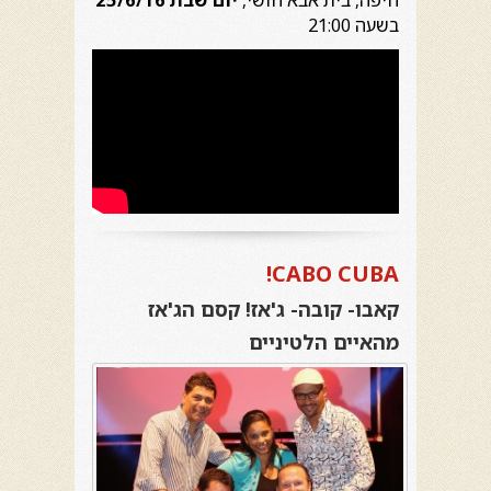
חיפה, בית אבא חושי,
יום שבת 25/6/16
בשעה 21:00
!
CABO CUBA
קאבו- קובה- ג'אז! קסם הג'אז
מהאיים הלטיניים