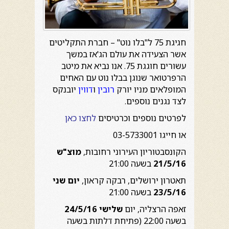
חגיגת 75 ל"בלו נוט" – חברת התקליטים
אשר הצעידה את עולם הג'אז במשך
עשורים חוגגת 75. אנו נביא את מיטב
הרפרטואר שנוגן בבלו נוט עם האחים
המופלאים מניו יורק
רובין
ו
דווין
יובנקס
לצד נגנים נוספים.
לפרטים נוספים וכרטיסים
לחצו כאן
או חייגו 03-5733001
הקונסבטוריון העירוני רחובות,
מוצ"ש
21/5/16
בשעה 21:00
תאטרון ירושלים, רבקה קראון,
יום שני
23/5/16
בשעה 21:00
זאפה הרצליה, יום
שלישי 24/5/16
בשעה 22:00 (פתיחת דלתות בשעה