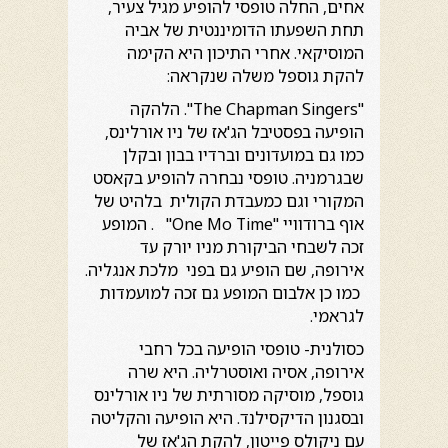
אחים, החלה טופסי להופיע מגיל צעיר,
תחת השפעתו הדומיננטית של אביה
המוסיקאי. אחרי התיכון היא הקימה
להקת גוספל משלה שנקראה:
"The Chapman Singers". הלהקה
הופיעה בפסטיבל הג'אז של ניו אורלינס,
כמו גם במועדונים וברדיו בבון ובקלן
שבגרמניה. טופסי נבחרה להופיע בקאסט
המקורי וגם כמעבדת הקולית בלהיט של
אוף ברודוויי "One Mo Time" . המופע
זכה לשבחי הביקורת מניו יורק עד
אירופה, שם הופיע גם בפני מלכת אנגליה.
כמו כן אלבום המופע גם זכה למועמדות
לגראמי.
כסולנית- טופסי הופיעה בכל רחבי
אירופה, אסיה ואוסטרליה. היא שרה
גוספל, מוסיקה מסורתית של ניו אורלינס
ובסגנון הדיקסילנד. היא הופיעה והקליטה
עם ניקולס פייטון, להקת הג'אז של