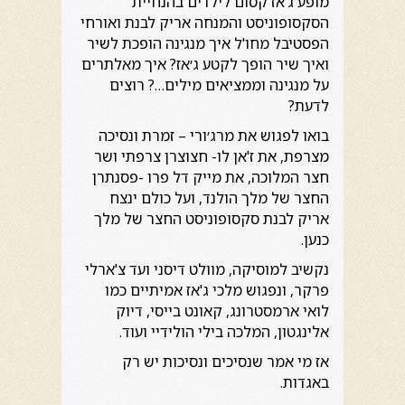
מופע ג'אז קסום לילדים בהנחיית
הסקסופוניסט והמנחה אריק לבנת ואורחי
הפסטיבל מחו'ל איך מנגינה הופכת לשיר
ואיך שיר הופך לקטע ג׳אז? איך מאלתרים
על מנגינה וממציאים מילים…? רוצים
לדעת?
בואו לפגוש את מרג׳ורי – זמרת ונסיכה
מצרפת, את ז'אן לו- חצוצרן צרפתי ושר
חצר המלוכה, את מייק דל פרו -פסנתרן
החצר של מלך הולנד, ועל כולם ינצח
אריק לבנת סקסופוניסט החצר של מלך
כנען.
נקשיב למוסיקה, מוולט דיסני ועד צ'ארלי
פרקר, ונפגוש מלכי ג'אז אמיתיים כמו
לואי ארמסטרונג, קאונט בייסי, דיוק
אלינגטון, המלכה בילי הולידיי ועוד.
אז מי אמר שנסיכים ונסיכות יש רק
באגדות.