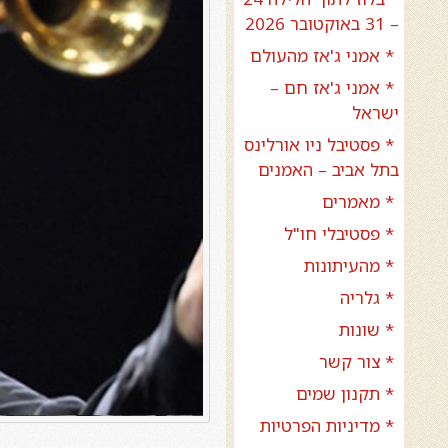
– 31 באוקטובר 2026
* אמני ג'אז מהעולם
* אמני ג'אז חם –
ישראל
* פסטיבל ניו אורלינס
בתל אביב – האמנים
* מאמרים
* פסטיבלי חו"ל
* מהעיתונות
* גלריה
* שונות
* צור קשר
* תקנון שמים
* מדיניות הפרטיות