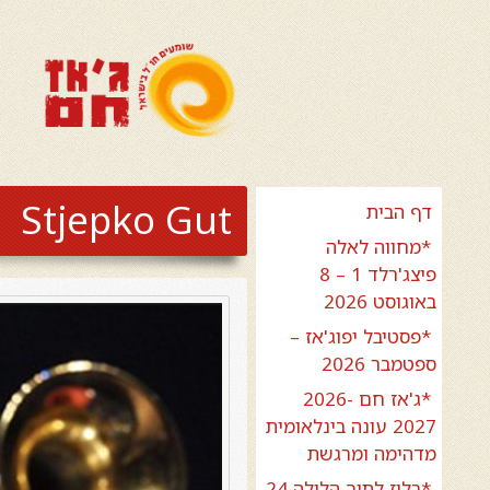
Stjepko Gut
דף הבית
*מחווה לאלה
פיצג'רלד 1 – 8
באוגוסט 2026
*פסטיבל יפוג'אז –
ספטמבר 2026
*ג'אז חם 2026-
2027 עונה בינלאומית
מדהימה ומרגשת
*בלוז לתוך הלילה 24