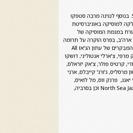
יליד סרביה. בוגר Berklee College of Music וה Swiss Jazz School, Bern, Switzerland. בנוסף לנגינה מרבה סטפקו
. מרצה בכיר במחלקה למוסיקה באוניברסיטת
אורח במגמת המוסיקה של
ניברסיטת ניו המפשייר, ארה'ב. זכה בפרס מפעל חיים בפסטיבל הג'אז של נאשוויל 2013, ארה'ב, בפרס הוקרה על תרומה
לג'אז מטעם ארגון ה IAJE, במקום הראשון בתחרות מנצחי הביג בנד של וינה 1994 ובפרס המבקרים של עתון הג'אז All
ן, מרק מרפי, צ'ארלי אנטוליני, דושקו
יימס מודי, קרטיס פולר, צ'אק יזראלס,
ון מרסליס, ג'ורג' קייבלס, ארני
י יאנג, פרנק ווס, מל לואיס,
ברנפורד מרסליס…… הופיע בעשרות פסטיבלים ביניהם: North Sea Jazz Festival, Umbria, Monterey וכן בסרביה,