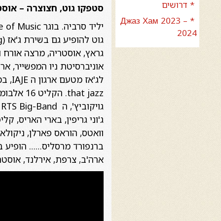
* דרושים
סטפקו גוט, חצוצרה – אוס
* Джаз Хам 2023 –
2024
גראץ, אוסטריה, מרצה אורח 
that jazz
ג
ג'וני גריפין, בארי האריס, קליפ
וואטס, הוראס פארלן, ניקולאס פ
ארה'ב, צרפת, אירלנד, אוסטריה