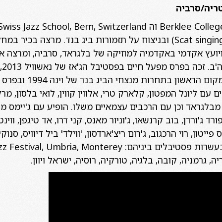
טריה/סרביה
גוט להופיע גם בשירת ג'אז (Scat singing) ובניצוח על תזמורות ביג בנד
ויועץ אקדמי באקדמיה למוזיקה של בלגראד, סרביה, ומרצה 
או
. הקליט 16 אלבומים עם ליונל המפטון, קלארק טרי, אלווין קווין, לואי בלסו
ויקוביץ', ה RTS Big-Band מבלגראד וכן עם הרכבים עצמאיים משלו. הופיע עם ג'
ורד ג'ורדן, בוב קרנשאו, ג'וניור מאנס, קני דרו, אד טיגפן, ווינט
ייטון, רוי הרכגוב, ג'רום ריצ'ארדסון, 'ווילד' ביל דיוויס, סנוק
, גרמניה, קובה, בלגיה, טורקיה, רוסיה, ישראל ויוון.