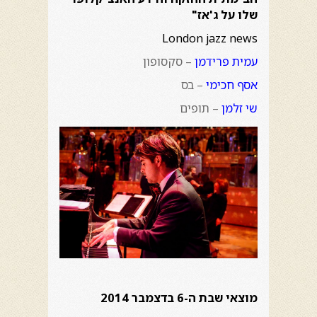
שלו על ג'אז"
London jazz news
עמית פרידמן
– סקסופון
אסף חכימי
– בס
שי זלמן
– תופים
מוצאי שבת ה-6 בדצמבר 2014