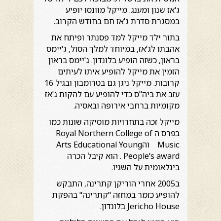
ג'אז שנון ומענג. מייקל מוונסו יופיע
במסגרת סדרת ג'אז חם בחודש הקרוב.
בתור ילד מייקל למד פסנתר ופיתח את
אהבתו לג'אז, במיוחד למלך הסול, ג'יימס
בראון, כשזה הופיע בלונדון. ג'יימס בראון
הזמין את מייקל להופיע איתו לעיתים
קרובות. מייקל ניגן גם בטרומבון ובגיל 16
עזב את ביה"ס כדי להופיע עם להקות ג'אז
מקומיות ברחבי אירופה ובאסיה.
מייקל זכה בתחרויות מוסיקה שונות כמו
בפרס ה Royal Northern College of
Music והArts Educational Young
People's award . הוא קיבל הכרה
בינלאומית על השגיו.
ב2005 אחרי הוריקן קתרינה, התבקש
להופיע כזמר במחזה "קתרינה" בהפקת
Jericho House בלונדון.