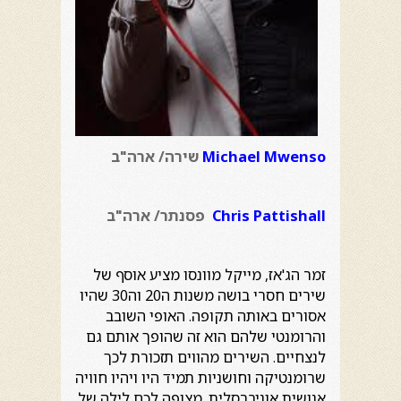
Michael Mwenso
שירה/ ארה"ב
Chris Pattishall
פסנתר/ ארה"ב
זמר הג'אז, מייקל מוונסו מציע אוסף של
שירים חסרי בושה משנות ה20 וה30 שהיו
אסורים באותה תקופה. האופי השובב
והרומנטי שלהם הוא זה שהופך אותם גם
לנצחיים. השירים מהווים תזכורת לכך
שרומנטיקה וחושניות תמיד היו ויהיו חוויה
אנושית אוניברסלית. מצופה לכם לילה של