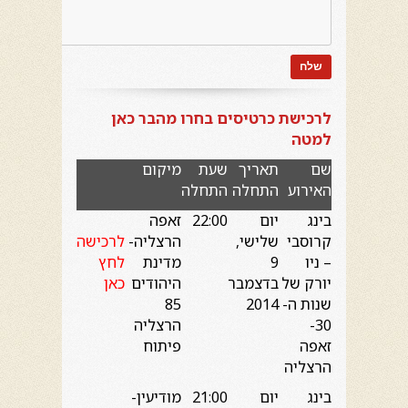
לרכישת כרטיסים בחרו מהבר כאן
למטה
שם
תאריך
שעת
מיקום
האירוע
התחלה
התחלה
בינג
יום
22:00
זאפה
קרוסבי
שלישי,
הרצליה-
לרכישה
– ניו
9
מדינת
לחץ
יורק של
בדצמבר
היהודים
כאן
שנות ה-
2014
85
30-
הרצליה
זאפה
פיתוח
הרצליה
בינג
יום
21:00
מודיעין-