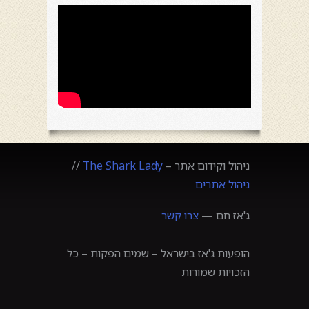
ניהול וקידום אתר –
The Shark Lady
//
ניהול אתרים
ג'אז חם —
צרו קשר
הופעות ג'אז בישראל – שמים הפקות – כל
הזכויות שמורות