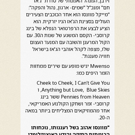
זיו בן, המנהל האמנותי של סדרת "ג'אז
חם" ומנכ"ל "שמים- ארגון, נהול והפקה":
"מייקל מוונסו הוא אחד הכוכבים הצעירים
העולים בסצינת הג'אז הניו יורקית. הוא
הציע לבצע את הרפרטואר הנפלא של בינג
קרוסבי- הקסם המשגע של שנות ה30. עם
הקול המרענן והשובה עם המנעד העצום
שלו, מצפה לקהל אוהבי הג'אז בישראל
חוויה מענגת".
Mwenso יגיש מופע עם שירים ממחזות
הזמר היפים כמו:
Cheek to Cheek, I Can’t Give You
Anything but Love, Blue Skies, ו
Pennies from Heaven ששר בינג
קרוסבי- זמר ושחקן הקולנוע האמריקאי,
אחד מהמוזיקאים המצליחים ביותר במאה
ה-20.
"מוונסו אהוב ב
של רעננותו, נוכחותו
הבימתית החזקה והידע האנציקלופדי