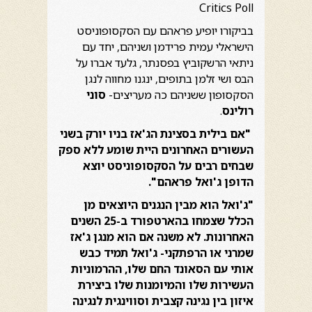
Critics Poll
בביקורו יופיע פראהם עם הסקסופוניסט
הישראלי עמית פרידמן ושניהם, יחד עם
ניתאי הרשקוביץ בפסנתר, גלעד אברו על
הבס ושי זלמן בתופים, ינגנו מחווה לנגן
הסקסופון ששניהם כה מעריצים-
סוני
רולינס
.
"אם בילית בסצינת הג'אז בניו יורק בשני
העשורים האחרונים היית שומע ללא ספק
שבחים רבים על הסקסופוניסט יוצא
הדופן ג'ואל פראהם".
"ג'ואל הוא מבין הנגנים היוצאים מן
הכלל שצמחו בהארטפורד ב-25 השנים
האחרונות. לא משנה אם הוא מנגן ג'אז
שמרני או הרפתקני- ג'ואל תמיד כבש
אותי עם הסאונד החם שלו, ההרמוניות
העשירות שלו והמיומנות שלו ביצירת
איזון בין נגינה קצבית וסווינגית לנגינה