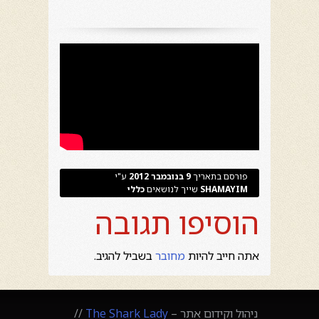
פורסם בתאריך
9 בנובמבר 2012
ע"י
SHAMAYIM
שייך לנושאים
כללי
הוסיפו תגובה
אתה חייב להיות
מחובר
בשביל להגיב.
ניהול וקידום אתר –
The Shark Lady
//