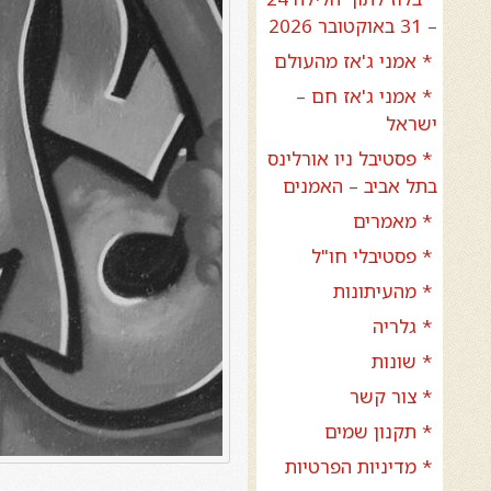
– 31 באוקטובר 2026
* אמני ג'אז מהעולם
* אמני ג'אז חם –
ישראל
* פסטיבל ניו אורלינס
בתל אביב – האמנים
* מאמרים
* פסטיבלי חו"ל
* מהעיתונות
* גלריה
* שונות
* צור קשר
* תקנון שמים
* מדיניות הפרטיות