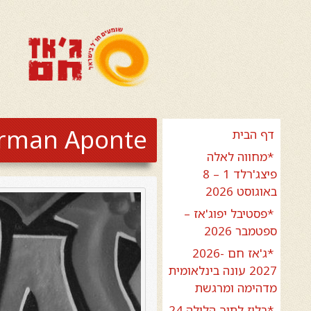
rman Aponte
דף הבית
*מחווה לאלה
פיצג'רלד 1 – 8
באוגוסט 2026
*פסטיבל יפוג'אז –
ספטמבר 2026
*ג'אז חם 2026-
2027 עונה בינלאומית
מדהימה ומרגשת
*בלוז לתוך הלילה 24