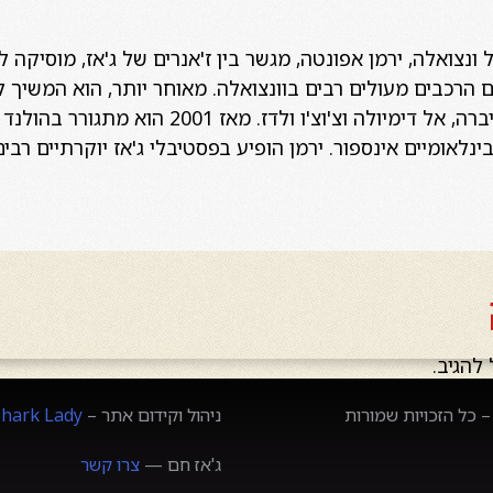
נצואלה, ירמן אפונטה, מגשר בין ז'אנרים של ג'אז, מוסיקה ל
 הרכבים מעולים רבים בוונצואלה. מאוחר יותר, הוא המשיך ל
נחשבים ביניהם; פקיטו דה ריברה, אל דימיולה וצ'וצ
נלאומיים אינספור. ירמן הופיע בפסטיבלי ג'אז יוקרתיים רבים
להגיב.
 כל הזכויות שמורות
ניהול וקידום אתר –
Shark Lady
ג'אז חם —
צרו קשר