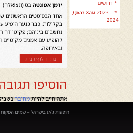
* דרושים
ירמן אפונטה
בס (ונצואלה)
* Джаз Хам 2023 –
אחד הבסיסטים הראשונים של ו
2024
בקלילות. כבר כנער הופיע עם
להופיע עם אמנים מקומיים ובי
ובאירופה.
בחזרה לדף הבית
הוסיפו תגובה
אתה חייב להיות
מחובר
בשביל 
הופעות ג'אז בישראל – שמים הפקות –