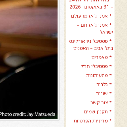
– 31 באוקטובר 2026
* אמני ג'אז מהעולם
* אמני ג'אז חם –
ישראל
* פסטיבל ניו אורלינס
בתל אביב – האמנים
* מאמרים
* פסטיבלי חו"ל
* מהעיתונות
* גלריה
* שונות
* צור קשר
* תקנון שמים
* מדיניות הפרטיות