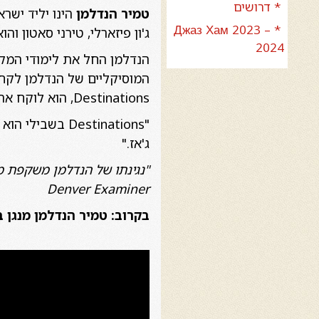
* דרושים
טמיר הנדלמן
הינו יליד ישרא
* Джаз Хам 2023 –
ג'ון פיזארלי, טירני סאטון ו
2024
הנדלמן החל את לימודי המקל
המוסיקליים של הנדלמן לקחו 
Destinations, הוא לוקח את המאזינים למסע של גילוי מוזיקלי.
"Destinations
ג'אז."
"נגינתו של הנדלמן משקפת מי
Denver Examiner
בקרוב: טמיר הנדלמן מנגן ב