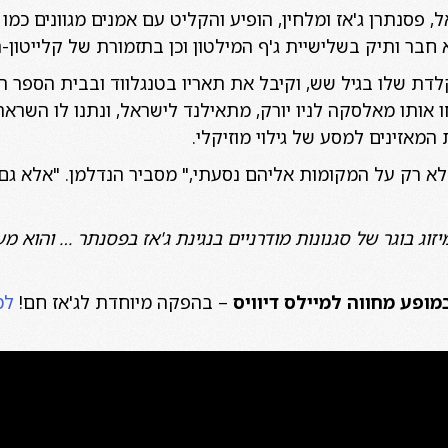
ל, פסנתרן ג'אז ומלחין, הופיע והקליט עם אמנים מגוונים כמו 
הוא חבר ותיק בשלישיית ג'ף המילטון וכן בתזמורת של קלייטון-ה
דת שלו בגיל שש, וקיבל את תאריו בטנגלווד ובבית הספר ה
אותו מאלסקה לניו יורק, מתאילנד לישראל, ונתנו לו השראה
 בשבילי הוא לא רק על המקומות אליהם נסעתי," מסביר הנדלמן. "אל
זוג בוגר של סגנונות מודרניים בנגינת ג'אז בפסנתר … והוא 
מופע מחווה למיילס דיוויס
– בהפקה מיוחדת לג'אז חם!
למ