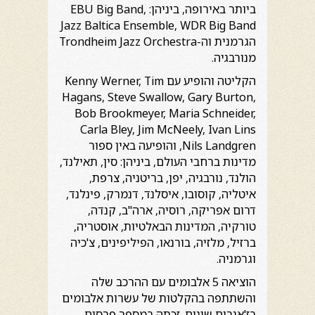
ביותר באירופה, ביניהן: EBU Big Band,
Jazz Baltica Ensemble, WDR Big Band
הגרמנית וה-Trondheim Jazz Orchestra
מנורבגיה.
הקליטה והופיע עם Kenny Werner, Tim
Hagans, Steve Swallow, Gary Burton,
Bob Brookmeyer, Maria Schneider,
Carla Bley, Jim McNeely, Ivan Lins
,Nils Landgren והופיעה באין ספור
מדינות ברחבי העולם, ביניהן: סין, תאילנד,
הולנד, נורבגיה, יפן, בריטניה, צרפת,
איטליה, קוסובו, איסלנד, דנמרק, פינלנד,
דרום אפריקה, רוסיה, ארה"ב, קנדה,
טורקיה, המדינות הבאלטיות, אוסטריה,
ברזיל, מלזיה, בורנאו, הפיליפינים, צ'כיה
וגרמניה.
הוציאה 5 אלבומים עם ההרכב שלה
והשתתפה בהקלטות של עשרות אלבומים
בז'אנרים שונים. זכתה במספר פרסים