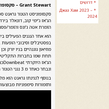
* דרושים
Grant Stewart – סקסופון (קנדה)
* Джаз Хам 2023 –
2024
הג'אז ג'ימי קוב, דונאלד ביר
הזמרת אטה ג'ונס והזמר/פסנתר
הוא אחד הנגנים הפעילים ביות
בפסטיבלים וסיבובי הופעות בצ
הג
ונבחר כאחד מ 3 נגני הטנור הטובים בעולם לשנת 2009 על המגזין היוקרתי Swing Journal.
בנוסף לנגינתו גראנט הוא מל
ותזמורות סימפוניות מבוצעות