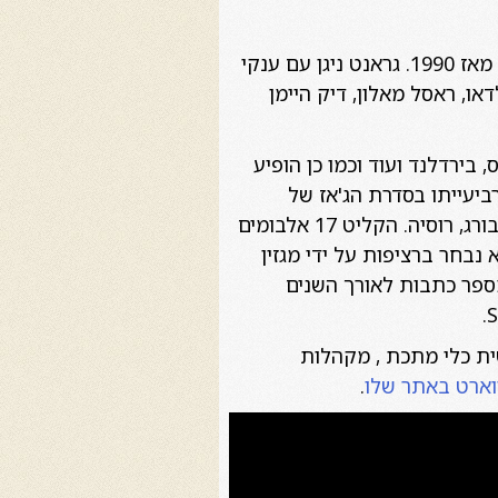
סקסופוניסט הטנור גראנט סטיוארט נולד בטורונטו, קנדה, ב-1971. הוא חי ופעיל בניו יורק מאז 1990. גראנט ניגן עם ענקי
דאו, ראסל מאלון, דיק היימן
, בירדלנד ועוד וכמו כן הופיע
 רביעייתו בסדרת הג'אז של
מוזיאון גוגנהיים בניו יורק וכן במופעי הג'אז היוקרתיים של מוזיאון ההרמיטאג' בסנט פיטרסבורג, רוסיה. הקליט 17 אלבומים
רות התקליטים היוקרתיות ביותר בתחום הג'אז, בין השנים 2008 -2015 הוא נבחר ברציפות על ידי מגזין
מגזין במספר כתבות לאורך השנים
שית כלי מתכת , מקהלות
וארט באתר שלו
.