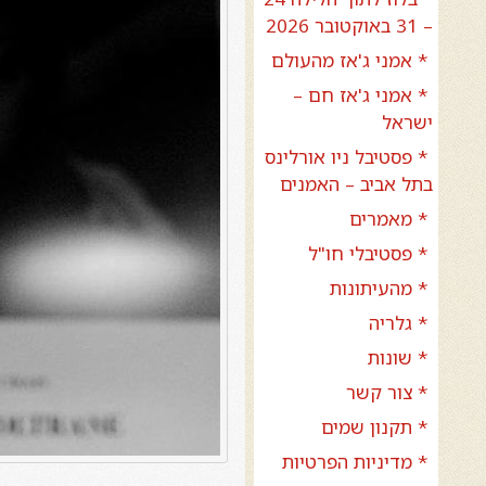
– 31 באוקטובר 2026
* אמני ג'אז מהעולם
* אמני ג'אז חם –
ישראל
* פסטיבל ניו אורלינס
בתל אביב – האמנים
* מאמרים
* פסטיבלי חו"ל
* מהעיתונות
* גלריה
* שונות
* צור קשר
* תקנון שמים
* מדיניות הפרטיות