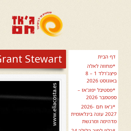
rant Stewart
דף הבית
*מחווה לאלה
פיצג'רלד 1 – 8
באוגוסט 2026
*פסטיבל יפוג'אז –
ספטמבר 2026
*ג'אז חם 2026-
2027 עונה בינלאומית
מדהימה ומרגשת
*בלוז לתוך הלילה 24