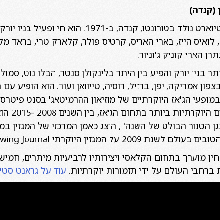
ד, לואיס הייז, בארי האריס, קרטיס פולר, קלארק טרי, בראד מל
ן הארי קוניק ג'וניור.
ר בניו יורק והפיע בין היתר בלינקולן סנטר, הבלו נוט, סמולס
פון אמריקה, יפן, ברזיל, רוסיה, טייוואן ועוד. הוא הופיע עם
תחת שמו בחב
'אז היוקרתי Downbeatכנגן הטנור הבולט של השנה' , הוצג כאמן המרכזי של ה
חין מוערך בתחום הקלאסי ויצירותיו לרביעיות מיתרים, חמי
 ברחבי העולם על ידי תזמורות יוקרתיות.
עוד על גראנט סטי