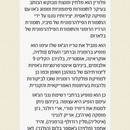
פלורין הוא מלחין ומנצח מבוקש הכותב
בעיקר לתזמורות סימפוניות וממזג ג'אז עם
מוזיקה קלאסית. יצירותיו נוגנו על ידי
התזמורת הפילהרמונית של סיביו, תזמורת
הרדיו הרומני והתזמורת הפילהרמונית של
בלארוס.
הוא מוביל את טריו הג'אז שלו עימו הוא
מופיע ברומניה וברחבי העולם (מלזיה,
אוקראינה, אוסטריה, בלגיה) הקליט 9
אלבומים, ביניהם אינטרפרטציות ג'אזיות
ליצורתיהם של בטהובן ושופן וכמו כן
למוזיקת פולקלור רומנית שזכו לביקורות
נלהבות בעיתונות האמריקאית והקנדית.
כן הוא מופיע ברחבי רשימת נגני הג'אז
עימם הופיע היא עצומה. ביניהם ניתן
למנות את דיוויד מורי, ארי רולנד, ג'ון
מוסקה (ארה'ב), אריק לגניני
(איטליה),סלין רודולף (גרמניה), זהיד
אחמד (מלזיה) ג'אספר בלום (הולנד), ז'אן