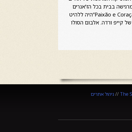
רגישה בבית בכל הז'אנרים
המוסיקליים של קייפ ורדה, ובמיוחד אוהבת לשיר במקצבי ה morna. אלבומה הראשון “Paixão e Coração”היה ללהיט
סי המוסיקה של קייפ ורדה. אלבום הסולו
The 
//
ניהול אתרים