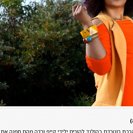
)
רבת רוטרדם בהולנד להורים ילידי קייפ ורדה מהם ספגה את