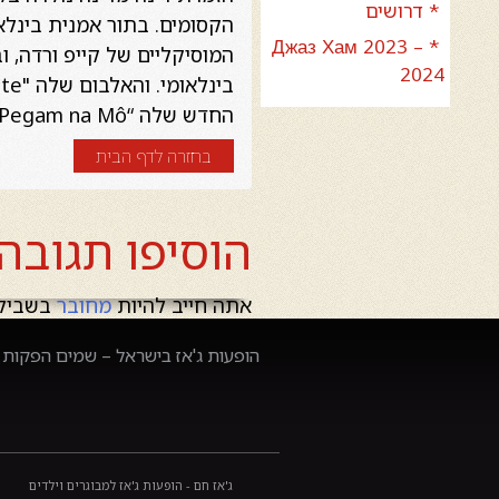
* דרושים
הקסומים. בתור אמנית בינלא
* Джаз Хам 2023 –
2024
החדש שלה “Pegam na Mô” יצא ב 2015.
בחזרה לדף הבית
הוסיפו תגובה
אתה חייב להיות
מחובר
בשביל 
הופעות ג'אז בישראל – שמים הפקות –
ג'אז חם - הופעות ג'אז למבוגרים וילדים