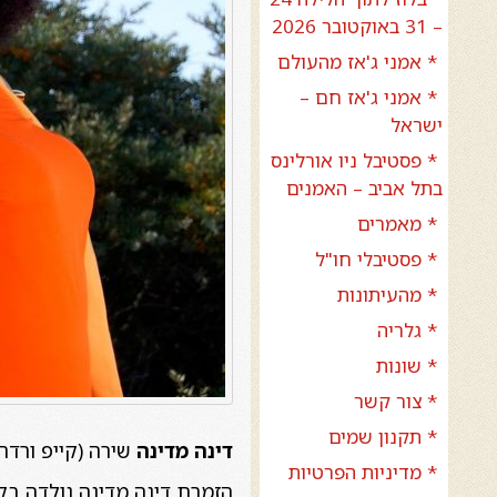
– 31 באוקטובר 2026
* אמני ג'אז מהעולם
* אמני ג'אז חם –
ישראל
* פסטיבל ניו אורלינס
בתל אביב – האמנים
* מאמרים
* פסטיבלי חו"ל
* מהעיתונות
* גלריה
* שונות
* צור קשר
* תקנון שמים
דינה מדינה
שירה (קייפ ורדה
* מדיניות הפרטיות
הזמרת דינה מדינה נולדה בק