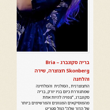
בריה סקונברג – Bria
Skonberg
חצוצרה, שירה
והלחנה
החצוצרנית , הסולנית והמלחינה
שמתגוררת כיום בניו יורק, בריה
סקונברג, "צפויה להיות אחת
מהמוסיקאים המגוונים והמרשימים ביותר
של הדור שלה" הוול סטריט