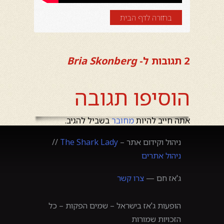
בחזרה לדף הבית
2 תגובות ל-
Bria Skonberg
הוסיפו תגובה
אתה חייב להיות
מחובר
בשביל להגיב.
ניהול וקידום אתר –
The Shark Lady
//
ניהול אתרים
ג'אז חם —
צרו קשר
הופעות ג'אז בישראל – שמים הפקות – כל
הזכויות שמורות