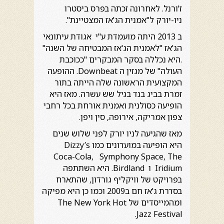
ז'ורנל. לאחרונה זכתה בפרס ביסטרו
ניו-יורק ל"אמנית הג'אז המצטיינת".
ב 2013 היתה מועמדת ע"י אגודת עיתונאי
הג'אז "לאמנית הג'אז המבטיחה של השנה"
.היא נכללה בסקר המבקרים "ככוכבת
העולה" של מגזין ה Downbeat. ההופעה
המקצועית הראשונה שלה הייתה בתור
זמרת בביג בנד בגיל שש עשרה. מאז היא
הופיעה כסולנית ואמנית אורחת בכל רחבי
צפון אמריקה, אירופה, סין ויפן.
מאז שהגיעה לניו יורק לפני שלוש שנים
היא הופיעה במועדונים כמו Dizzy’s
Coca-Cola, Symphony Space, The
Iridium ו Birdland. היא השתתפה
בפרויקט של וויקליף גורדון, שהתארח
בסדרת ג'אז חם ב2009 וכמו כן היא מפיקה
ומהמייסדים של The New York Hot
Jazz Festival.