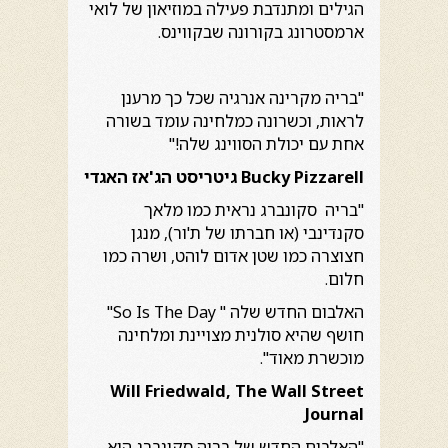
הגילים ומתנדבת פעילה במוזיאון של לואי
ארמסטרונג בקורונה שבקווינס.
"בריה מקרינה אנרגיה שכל כך מרענן
לראות, וכשרונה כמלחינה עומד בשורה
אחת עם יכולת הסווינג שלה!"
Bucky Pizzarell
גיטריסט הג'אז האגדי
"בריה סקונברג נראית כמו מלאך
סקנדינבי (או חברתו של ת'ור), מנגן
חצוצרה כמו שטן אדום לוהט, ושרה כמו
חלום.
האלבום החדש שלה " So Is The Day"
חושף שהיא סולנית מצויינת ומלחינה
מוכשרת מאוד".
Will Friedwald, The Wall Street
Journal
"האלבום החדש של בריה סקונברג הוא