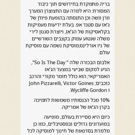
בריה מתמקדת בחידושים תוך כיבוד
המסורת: היא למדה עם החצוצרן המערך
וורן וושה וכן התנסתה בהופעת פיוז'ן של
ג'אז עם סטנד אפ. בעלת ידיעות מעמיקות
בקלאסיקות של הג'אז, ויוצרת סגנון לירי
משלה שנטוע עמוק בקצבים השורשיים
של ניו אורלינס;מוסיקת נשמה עם מוסיקת
עולם.
אלבום הבכורה שלה " So Is The Day",
הגיע למקום שביעי במצעד הג'אז
האמריקאי; הוא כולל חומר מקורי והרכב
כוכבים; John Pizzarelli, Victor Goines
ו Wycliffe Gordon.
10% מכל הכנסותיו משמשות לתמיכה
בקרן הג'אז של אמריקה.
כיום היא מסיירת בעולם, מופיעה
במועדונים גדולים ובפסטיבלים, כמו כן
מלמדת בסדנאות של חינוך למוסיקה לכל