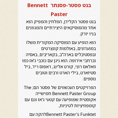
בנט פסטר-פסנתר Bennett
Paster
בנט פסטר הקלידן, המלחין והמפיק הוא
אחד מהמוסיקאים היצירתיים והמגוונים
בניו יורק.
הוא הופיע עם המוסיקה המקורית משלו
במועדונים, באולמות קונצרטים
ובפסטיבלים בארה"ב, בקאריבים, באסיה
וברחבי אירופה. הוא ניגן עם כוכבי ג'אז כמו
וואלאס רוני, קורט אלינג, ראפוס ריד, ביל
סטיוארט, בילי הארט ורבים וטובים
נוספים.
הפרויקטים העכשווים של פסטר הם; The
Bennett Paster Group חמישייה
אקוסטית שמופיעה עם קטעי ג'אז וגם עם
קומפוזיציות לטיניות,
Bennett Paster’s Funktetלהקה עם