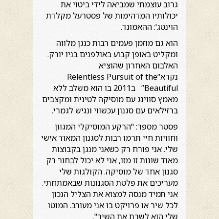
גרוב עוצמתי שמביאה לידי ביטוי את
יכולותיו המדהימות של פסטרעל מקלדת
הוינטג': ההאמונד.
הוא גם מוזמן פעמים רבות כנגן מלווה
ומקליט באופן קבוע באולפנים בניו יורק.
האלבום האחרון שהוציא
נקרא“Relentless Pursuit of the
Beautiful” ב2011 בו הוא משלב ללא
מאמץ סווינג עם מוסיקה לטינית ומקצבים
ברזילאים עם סגנון עכשווי ונגיש לגמרי.
פסטר מספר: "הרקע המוסיקלי המגוון
וחוויות חיי תרמו רבות לסגנון המאוד אישי
שלי. אני פורח רק כשאני מנגן בקבוצות
מאוד שונות זו מזו, אני לא יכול לבחור רק
סגנון אחד של מוסיקה. הקולגות שלי
מעריכים את פלטת הסגנונות שבאמתחתי.
אני תמיד מנסה למצוא את הצליל הנכון
לכל שיר או פרויקט בו אני מעורב. המוטו
שלי הוא לשרת את השיר".