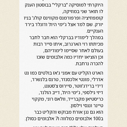
היוקרתי למוסיקה "ברקלי" בבוסטון הענק
לו תואר שני במוזיקה,
קומפוזיציה ופרפורמנס מקווינס קולג' בניו
יורק. שם למד אצל ג'ימי הית' ודונלד בירד
הענקיים.
במהלך לימודיו בברקלי הוא חבר לחבר
מכיתתו רוי הארגרוב, איתו סייר רבות
בעולם לאחר שסיימו לימודיהם,
וכן הוציאו יחדיו כמה אלבומים שזכו
להכרה נרחבת.
הארט הקליט עם אמני ג'אז בולטים כמו נט
אדרלי, מונטי אלכסנדר, טרנס בלנשרד,
דידי ברידג'ווטר, סיירוס צ'סטנט,
דיזי גילספי, ג'ימי הית', דייב הולנד,
כריסטיאן מקברייד, וולאס רוני, מקקוי
טיינר וננסי וילסון.
הוא גם נגן אורח מבוקש והקליט כבר
ב100 אלבומים כמלווה ו7 אלבומים כסולן.