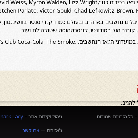
תמיר מנגן בקביעות עם אמני ג׳אז בכירים כגון:on Walden, Lizz Wright
Gretchen Parlato, Victor Gould, Chad Lefkowitz-Brow. וע
בלים נחשבים בארה״ב ובעולם כמו הקנדי סנטר בוושינגטון, פ
 קורנר הול בטורונטו, קונסרטהוסט שטוקהולם ועוד.
בניו יורק תמיר מרבה להופיע במועדוני הג׳אז הנחשבים: The Smoke
להגיב.
 כל הזכויות שמורות
ניהול וקידום אתר –
Shark Lady
ג'אז חם —
צרו קשר