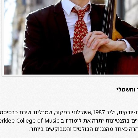
 וחשמלי
תמיר בולט בסצינת הג׳אז הניו-יורקית, יליד 1987,אשקלוני במקור, ש
רה כאחד מהנגנים הבולטים והמבוקשים ביותר.