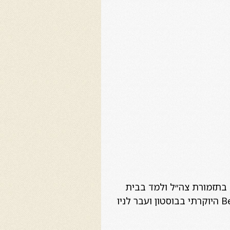
מרלינג שירת כבסיסט בתזמורת צה״ל ולמד בבית
הספר ״רימון״. בשנת 2011 סיים בהצטיינות יתרה את לימודיו ב Berklee College of Music היוקרתי בבוסטון ועבר לניו