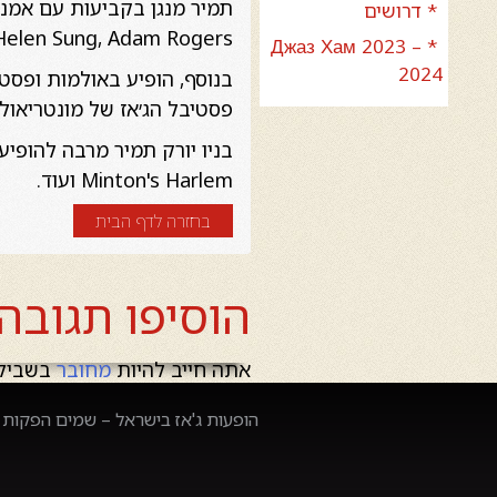
* דרושים
n, Helen Sung, Adam Rogers
* Джаз Хам 2023 –
2024
בנוסף, הופיע באולמות ופסטי
פסטיבל הג׳אז של מונטריאול,
Minton's Harlem ועוד.
בחזרה לדף הבית
הוסיפו תגובה
אתה חייב להיות
מחובר
בשביל 
הופעות ג'אז בישראל – שמים הפקות –