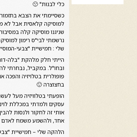
כלי לבנות" 🙁
כשסיימתי את הצבא בתזמורת 
למוסיקה קלאסית אבל לא מס
שניגנו מוסיקה קלה במסיבות
נרשמתי לבי"ס רימון למוסיק
שלי : חמישיית "צבעי-המוסי
הייתי חלק מלהקת "בלה-דונה
ובחו"ל. במקביל, נבחרתי לה
פופולרית בטלויזיה והפכה או
בחצוצרה 🙂
הופעתי בטלוויזיה מעל לעשר
עסקים ולמדתי במכללת לוינס
אותי זה לחקור ולנסות להבין
אחד, ולהשמע משמח לאדם הע