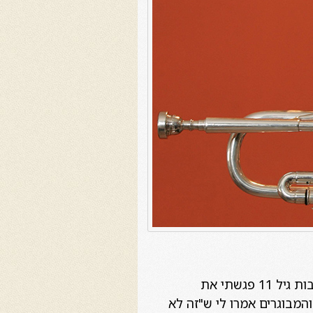
כשהייתי ילדה קטנה חלמתי להיות חוקרת טבע שחיה בג'ונגלים עם גורילות 🙂 אבל בסביבות גיל 11 פגשתי את
המבוגרים אמרו לי ש"זה לא