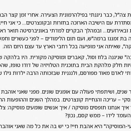
צה"ל, כבר ניגנתי בפילהרמונית הצעירה. אחרי זמן קצר הב
תדרת עם הישיבה הארוכה בחזרות ובקונצרטים… כי אני חייב
 ובאירועים… ובמהלך הבקרים למדתי באוניברסיטה תואר רא
ה בת זמננו ברמה"ש, ועם תום הלימודים – לפני כעשרים וח
קה", שאיתה אני מופיעה בכל רחבי הארץ עד עצם היום הזה.
" שניגנה בלוז וסול, קאברים ומוסיקה מקורית. היו בלהקה ש
יות חלק מלהקת הבית בתוכנית הטלויזיה של דודו טופז, שהפ
תי לאדם מאוד מפורסם, ולנגנית שבזכותה הרבה ילדות גילו ש
 שנים, ושיתפתי פעולה עם אומנים שונים. מפני שאני אוהבת
קי – עריכה והנחיית קונצרטים. במהלך השנים וההופעות הרבו
 איך אנחנו תופסים מוסיקה / איך אנשים שומעים מוסיקה: צל
ומד לידו – ממש קסם, נכון?