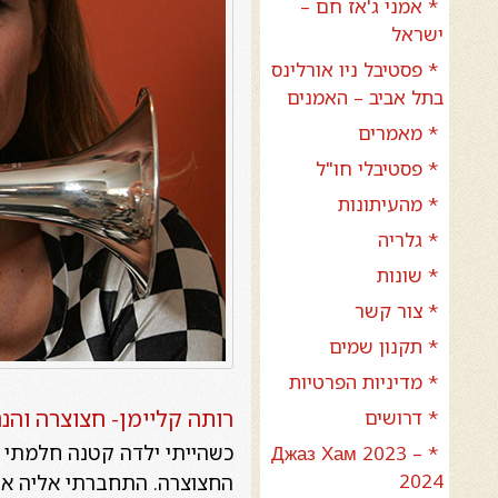
* אמני ג'אז חם –
ישראל
* פסטיבל ניו אורלינס
בתל אביב – האמנים
* מאמרים
* פסטיבלי חו"ל
* מהעיתונות
* גלריה
* שונות
* צור קשר
* תקנון שמים
* מדיניות הפרטיות
רותה קליימן- חצוצרה והנח
* דרושים
* Джаз Хам 2023 –
2024
החצוצרה. התחברתי אליה אפי