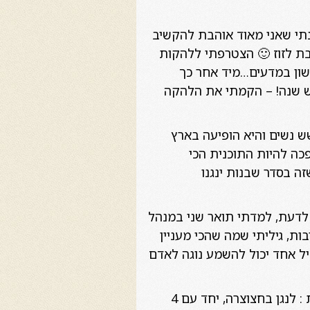
נתי שאני מאוד אוהבת להקשיב
ת לזוז 🙂 הצטרפתי ללהקות
שון במדעים…מיד אחר כך
מש שנה! – הקמתי את הלהקה
ש נשים והיא הופיעה בארץ
כה להיות התוכנית הכי
זה בסדר שבנות ינגנו
 לדעת, למדתי תואר שני במנהל
ת, גיליתי שמה שהכי מעניין
יל אחד יכול להשמע נוגה לאדם
הלהקה שלי – חמישיית "צבעי-המוסיקה" היא אהבת חיי! כי יש בה את כל מה שאני אוהבת : לנגן בחצוצרה, יחד עם 4