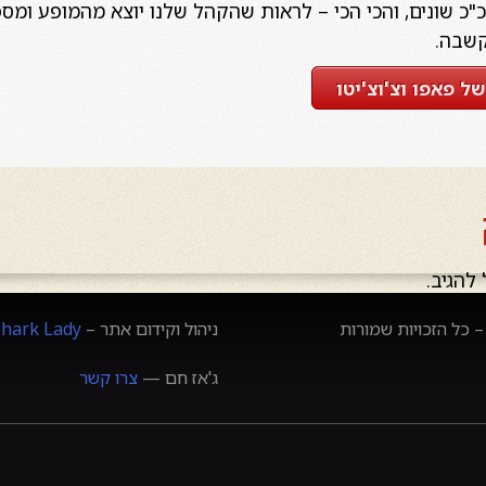
כ"כ שונים, והכי הכי – לראות שהקהל שלנו יוצא מהמופע ומס
קשבה.
ל פאפו וצ'וצ'יטו
להגיב.
 כל הזכויות שמורות
ניהול וקידום אתר –
Shark Lady
ג'אז חם —
צרו קשר