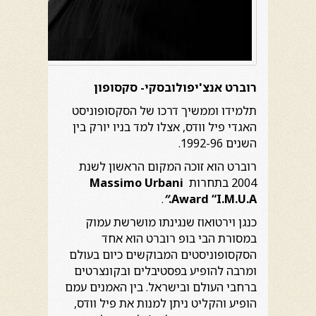
רוברט אנצ'יפולובסקי- סקסופון
תלמידו וממשיך דרכו של הסקסופוניסט
האגדי פיל וודס, אצלו למד בניו יורק בין
השנים 1992-96.
רוברט הוא זוכה המקום הראשון לשנת
2004 בתחרות
Massimo Urbani
.
”
Award “I.M.U.A.
כנגן וירטואוז שנגינתו מושרשת עמוק
במסורת הבי בופ רוברט הוא אחד
הסקסופוניסטים המבוקשים כיום בעולם
ומרבה להופיע בפסטיבלים ובקונצרטים
ברחבי העולם ובישראל. בין האמנים עמם
הופיע והקליט ניתן למנות את פיל וודס,