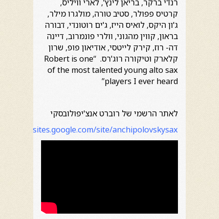
רנדי ברקר, בריאן לינץ', לארי וויליס,
קרטיס פפולר, סטיב טורה, מולגרו מילר,
ג'ון היקס, לואיס הייז, ג'ים רוטונדי, דבורה
בראון, קווין מהגוני, וולרי פונמרוב, דיינה
דה- רוז, קירק לייטסי, אודיאון פופ, שרון
קלארק וטיקורה רוג'רס. “Robert is one
of the most talented young alto sax
players I ever heard”
לאתר הרשמי של רוברט אנצ'יפולובסקי
https://sites.google.com/site/anchipolovskysax/