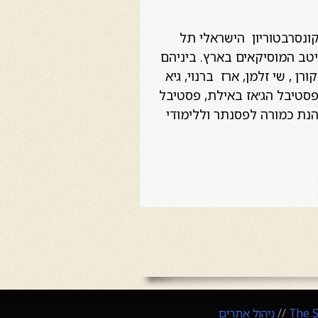
ת ספר רימון, New School University, ניו יורק והקונסרבטוריון הישראלי תל
מיטב המוסיקאים בארץ. ביניהם
ן , שי זלמן, ארז ברנוי, גיא
ן פסטיבל הג׳אז באילת, פסטיבל
כהנת כמורה לפסנתר וללימודי
The 
//
ניהול אתרים