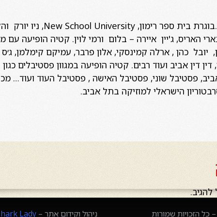
פסנתרנית ,מלחינה ומחנכת .בוגרת בי
רי האריס, ג'יין איירה – בלום ורמי לוין. קטיה הופיעה עם 
יובל כהן , ארלה קמינסקי, אלון פרבר, עמיקם קימלמן, ג׳ס קור
 דין דין אביב ועוד רבים. קטיה הופיעה במגוון פסטיבלים כגו
 אביב, פסטיבל שוני, פסטיבל האישה , פסטיבל העוד ועוד… מ
רבטוריון הישראלי למוזיקה בתל אביב.
להגיב.
 כל הזכויות שמורות
ניהול וקידום אתר –
Shark Lady