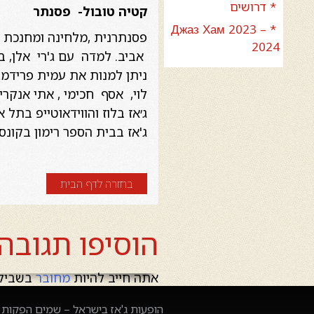
* דרושים
קטיה טובול- פסנתר
* Джаз Хам 2023 –
2024
אביב. למדה עם ג'רי אלן, בא
ניתן למנות את עמית פרידמן, 
לוי, אסף חכימי , אתי אנקרי,
ג׳אז בלוז והווידאוטייפ בתל
ג'אז בבית הספר רימון בקונס
בחזרה לדף הבית
הוסיפו תגובה
אתה חייב להיות
מחובר
בשביל 
הופעות ג'אז בישראל – שמים הפקות –