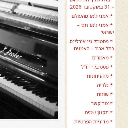
– 31 באוקטובר 2026
* אמני ג'אז מהעולם
* אמני ג'אז חם –
ישראל
* פסטיבל ניו אורלינס
בתל אביב – האמנים
* מאמרים
* פסטיבלי חו"ל
* מהעיתונות
* גלריה
* שונות
* צור קשר
* תקנון שמים
* מדיניות הפרטיות