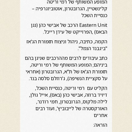
המופע המשותף של רמי וריטה
קלינשטיין, הגרובטרון, אוטוביוגרפיה –
כנסיית השכל
Eastern Unit הרכב של אבישי כהן (נגן
הבאס) ,הפרוייקט של עידן רייכל.
הקמה, כתיבה, ניהול וניצוח תזמורת הג'אז
"ביגבנד הנמל".
כתב עיבודים לרבים מההרכבים שניגן בהם
ביניהם; המופע המשותף של רמי וריטה,
תזמורת הג'אז של ת"א, הגרובטרון (אחראי
על סקציית הנשיפה), ג'רוזלם סלסה בנד.
הקליט עם רמי וריטה, כנסיית השכל,
דיויד ברוזה, אבישי כהן (באס), אייל גולן,
לילה מלקוס, הגרובטרון, חמי רודנר,
האורקסטרה של לייבוביץ', ועוד רבים
אחרים
הוראה: