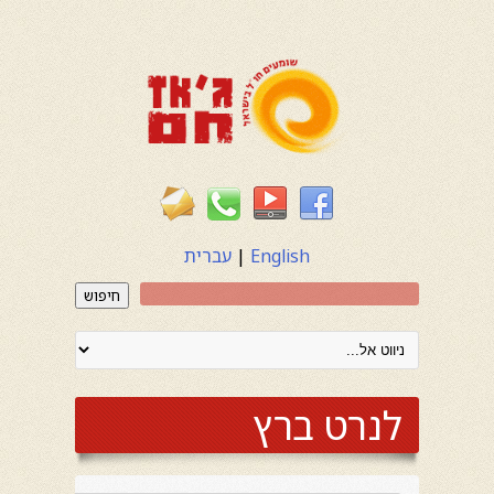
English
|
עברית
חיפוש
לנרט ברץ