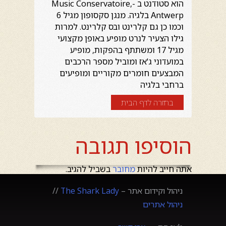
הוא סטודנט ב -,Music Conservatoire
Antwerp בלגיה. מנגן סקסופון מגיל 6
וכמו כן גם קלרינט ובס קלרינט. למרות
גילו הצעיר לנרט מופיע באופן מקצועי
מגיל 17 ומשתתף בהפקות, מופיע
במועדוני ג'אז ומוביל מספר הרכבים
המבצעים חומרים מקוריים ומופיעים
ברחבי בלגיה
בחזרה לדף הבית
הוסיפו תגובה
אתה חייב להיות
מחובר
בשביל להגיב.
ניהול וקידום אתר –
The Shark Lady
//
ניהול אתרים