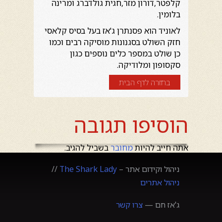
קלפטר,דורון מזר,חגית גולדברג ומרינה
בלומין.
לאוניד הוא פסנתרן ג'אז בעל בסיס קלאסי
חזק השולט בסגנונות מוסיקה רבים וכמו
כן שולט במספר כלים נוספים כגון
סקסופון ומלודיקה.
בחזרה לדף הבית
הוסיפו תגובה
אתה חייב להיות
מחובר
בשביל להגיב.
ניהול וקידום אתר –
The Shark Lady
//
ניהול אתרים
ג'אז חם —
צרו קשר