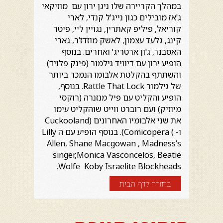
במהלך הקריירה שלו ניגן ירון עם מוזיקאי
ג'אז מובילים כגון נייג'ל קנדי, לארי
קוריאל, פיליפ קאתרין, נגויין ליי, פיטר
קינג, גלעד עצמון, לאשק מוזדז'ר, גארי
האסבנד, ג'ון ארטריג' ואחרים. בנוסף
הופיע ירון עם דיוויד גילמור (פינק פלויד)
והשתתף בהקלטת אלבומו הנמכר ביותר
של גילמור Rattle That Lock. בנוסף,
הופיע והקליט עם פיל מנזנרה (רוקסי
מיוזיק) ועם רוברט ווייט שוהקליט עימו
את שני אלבומיו האחרונים (Cuckooland
ו- ) Comicopera). בנוסף הופיע עם ה Lilly
Allen, Shane Macgowan , Madness’s
singer,Monica Vasconcelos, Beatie
Wolfe Koby Israelite Blockheads.
בחזרה לדף הבית