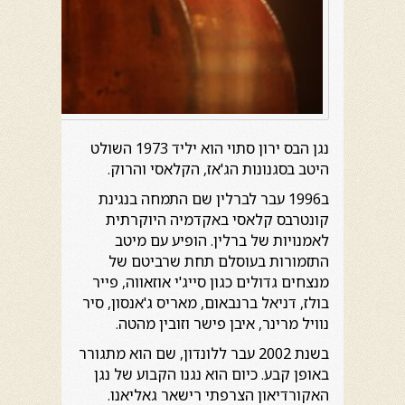
נגן הבס ירון סתוי הוא יליד 1973 השולט
היטב בסגנונות הג'אז, הקלאסי והרוק.
ב1996 עבר לברלין שם התמחה בנגינת
קונטרבס קלאסי באקדמיה היוקרתית
לאמנויות של ברלין. הופיע עם מיטב
התזמורות בעוסלם תחת שרביטם של
מנצחים גדולים כגון סייג'י אוזאווה, פייר
בולז, דניאל ברנבאום, מאריס ג'אנסון, סיר
נוויל מרינר, איבן פישר וזובין מהטה.
בשנת 2002 עבר ללונדון, שם הוא מתגורר
באופן קבע. כיום הוא נגנו הקבוע של נגן
האקורדיאון הצרפתי רישאר גאליאנו.