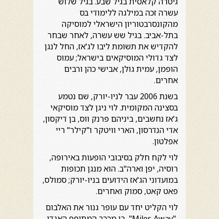
גיטרה קלאסית בגיל שבע. בגיל שלוש
עשרה זכה במילגה ללימודי בס
מהקונסרבטוריון הישראלי למוסיקה
בתל-אביב. בגיל שש עשרה, לאחר שבחר
להקדיש את תשומת ליבו לג'אז, החל לנגן
לצד גדולי המוסיקאים בישראל; עמוס
הופמן, עמית גולן, אבישי כהן ורבים
אחרים.
בשנת 2006 עבר לניו-יורק, שם נטמע
בסצינה המקומית. לוי ניגן לצד מוסיקאי
ג'אז נחשבים, ביניהם פרנק ווס, בן דיקסון,
אדי הנדרסון, הארי וויטקר ו"קילר" ריי
אפלטון.
לוי לקח חלק בסיבובי הופעות באירופה,
רוסיה, יפן וארה"ב. הוא מנגן תכופות
במועדוני הג'אז הידועים בניו-יורק; סמולס,
פאט קאט, סמוק ואחרים.
לוי הקליט יחד עם עופר גנור את האלבום
"Miles Away", בו מככב המתופף האגדי