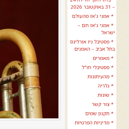
– 31 באוקטובר 2026
* אמני ג'אז מהעולם
* אמני ג'אז חם –
ישראל
* פסטיבל ניו אורלינס
בתל אביב – האמנים
* מאמרים
* פסטיבלי חו"ל
* מהעיתונות
* גלריה
* שונות
* צור קשר
* תקנון שמים
* מדיניות הפרטיות