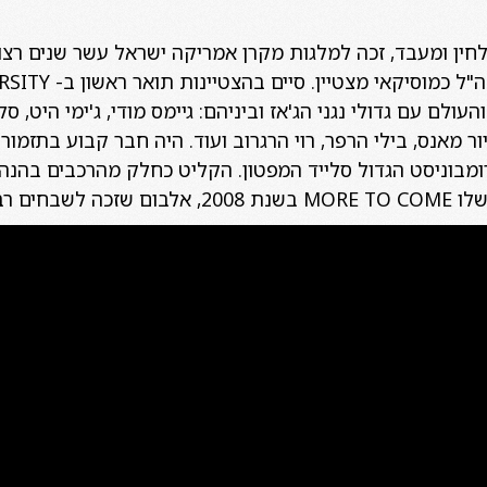
, מלחין ומעבד, זכה למלגות מקרן אמריקה ישראל עשר שנים רצו
בהצטיינות. שרת בתזמו
העולם עם גדולי נגני הג'אז וביניהם: גיימס מודי, ג'ימי היט, סל
יור מאנס, בילי הרפר, רוי הרגרוב ועוד. היה חבר קבוע בתזמו
ומבוניסט הגדול סלייד המפטון. הקליט כחלק מהרכבים בהנהג
בחים רבים.