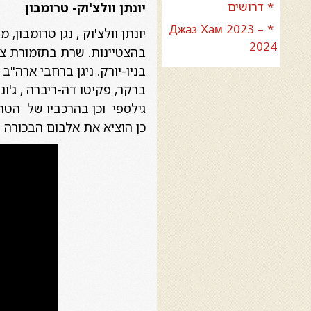
* דרושים
יונתן וולצ'וק- טרומבון
* Джаз Хам 2023 –
יונתן וולצ'וק , נגן טרומבון
2024
בניו-יורק. ניגן ברחבי ארה"ב ו
ברקר, פקיטו דה-ריברה , ג'ונ
גילספי וכן בהרכביו של הטר
כן הוציא את אלבום הבכורה שלו MORE TO COME בשנת 2008, אלבום שזכה לש