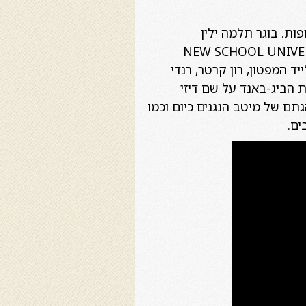
פות. בוגר תלמה ילין
רת צה"ל כמוסיקאי מצטיין. סיים בהצטיינות תואר ראשון ב- NEW SCHOOL UNIVERSITY
ייד המפטון, רון קרטר, רנדי
רת הביג-באנד על שם דיזי
תם של מיטב הנגנים כיום וכמו