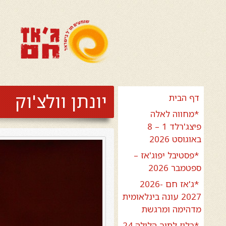
יונתן וולצ'וק
דף הבית
*מחווה לאלה
פיצג'רלד 1 – 8
באוגוסט 2026
*פסטיבל יפוג'אז –
ספטמבר 2026
*ג'אז חם 2026-
2027 עונה בינלאומית
מדהימה ומרגשת
*בלוז לתוך הלילה 24