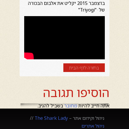
בדצמבר 2015 יקליט את אלבום הבכורה
של ּ "Triyogi"
בחזרה לדף הבית
הוסיפו תגובה
אתה חייב להיות
מחובר
בשביל להגיב.
ניהול וקידום אתר –
The Shark Lady
//
ניהול אתרים