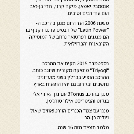
אנסמבל יאמאן, מיקה קרני, דורי בן-זאב
ועם עוד רבים וטובים.
משנת 2006 ועד היום מנגן בהרכב ה-
"Latin Power" של הבסיס פרננדו קנוף בו
הם מנגנים רפרטואר נרחב של המוסיקה
הקובאנית והברזילאית.
בספטמבר 2015 הקים את ההרכב
"Triyogi" מוסיקה מקורית שיוגב כותב,
ההרכב הופיע בברלין בשני מועדונים
נחשבים ובקרוב גם יהיו הופעות בארץ.
מנגן בהרכב 3Tonus עם נגן האיווי אלי
בנקוט והגיטריסט אילון טורג'מן.
מנגן עם צמד הכנרים הוירטואוזים שאול
ויוליה בן-הר.
מלמד תופים מזה 16 שנה.