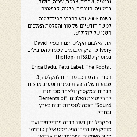
גרמניה, שבדיה, צרפת, צ׳כיה, הולנד,
בריטניה, הונגריה, בלגיה, קרואטיה.
בשנת 2008 נסע ההרכב לפילדלפיה
למשך חודשיים של טור והקלטת האלבום
השני של קולולוש,
את האלבום הקליטו עם המפיק David
Ivory שהפיק אלבומים לשמות המובילים
במוסיקת R&B וה-HipHop:
, Erica Badu, Petti Label, The Roots
הטור היה מורכב מחזרות להקלטה, 3
שבועות של הופעות במזרח ומערב ארצות
הברית ובמקסיקו ולאחר מכן חזרו
להקליט את האלבום "Elements of
Sound" הזוכה למכירות רבות בארץ
ובחו״ל.
במקביל ניגן בעוד הרבה פרוייקטים ועם
מוסיקאים רבים: הגיטריסט אילון טורג׳מן,
סטיב פאסקוב, הפסנתרן אבי אדריאן,