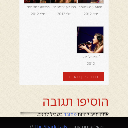
המופע "טניטה"
המופע "טניטה"
המופע "טניטה"
יולי 2012
יולי 2012
יולי 2012
"טניטה" יולי
2012
בחזרה לדף הבית
הוסיפו תגובה
אתה חייב להיות
מחובר
בשביל להגיב.
ניהול וקידום אתר –
The Shark Lady
//