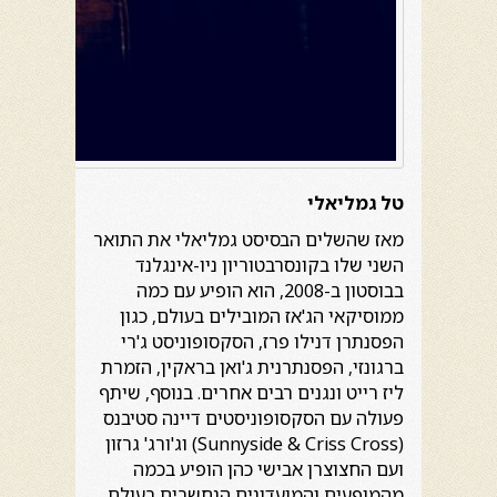
טל גמליאלי
מאז שהשלים הבסיסט גמליאלי את התואר
השני שלו בקונסרבטוריון ניו-אינגלנד
בבוסטון ב-2008, הוא הופיע עם כמה
ממוסיקאי הג'אז המובילים בעולם, כגון
הפסנתרן דנילו פרז, הסקסופוניסט ג'רי
ברגונזי, הפסנתרנית ג'ואן בראקין, הזמרת
ליז רייט ונגנים רבים אחרים. בנוסף, שיתף
פעולה עם הסקסופוניסטים דיינה סטיבנס
(Sunnyside & Criss Cross) וג'ורג' גרזון
ועם החצוצרן אבישי כהן הופיע בכמה
מהמופעים והמועדונים הנחשבים בעולם,