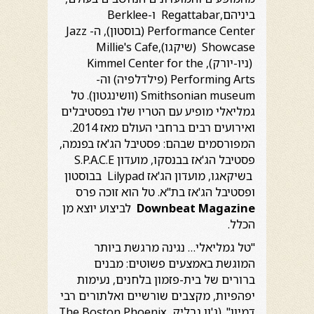
ביניהם,Regattabar ו-Berklee
Performance Center (בוסטון), ה- Jazz
Showcase (שיקגו),Millie's Cafe
(ניו-יורק), Kimmel Center for the
Performing Arts (פילדלפיה) וה-
Smithsonian museum (וושינגטון). טל
גמליאלי מופיע עם הטריו שלו בפסטיבלים
ואירועים רבים ברחבי העולם מאז 2014.
המפורסמים שבהם: פסטיבל הג'אז בפנמה,
פסטיבל הג'אז בבנסקו, מועדון S.P.A.C.E
בשיקאגו, מועדון הג'אז Lilypad בבוסטון
ופסטיבל הג'אז בת"א. טל הוא זוכה פרס
Downbeat Magazine
לביצוע יוצא מן
הכלל.
"טל גמליאלי… נגינה מרגשת ביותר
המוגשת באמצעים פשוטים: מבנים
ברורים של בית-פזמון בלחנים, נעימות
יפהפיות, מקצבים שורשיים ואלתורים רבי
דמיון". (ג'ון גרליק, The Boston Phoenix