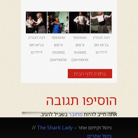
דנה דבורין
טוטופסי
טוטופסי
דנה דבורין
בג'אז חם
צ'פמן
צ'פמן
בג'אז חם
לילדים
(תמונות
(תמונות
לילדים
מהמוזיאון)
מהמוזיאון)
בחזרה לדף הבית
הוסיפו תגובה
אתה חייב להיות
מחובר
בשביל להגיב.
ניהול וקידום אתר –
The Shark Lady
//
ניהול אתרים